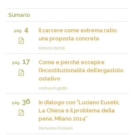
Sumario
4
Il carcere come extrema ratio:
pág.
una proposta concreta
Roberto Bartoli
17
Come e perché eccepire
pág.
l’incostituzionalità dell’ergastolo
ostativo
Andrea Pugiotto
36
In dialogo con “Luciano Eusebi,
pág.
La Chiesa e il problema della
pena, Milano 2014”
Domenico Pulitanò