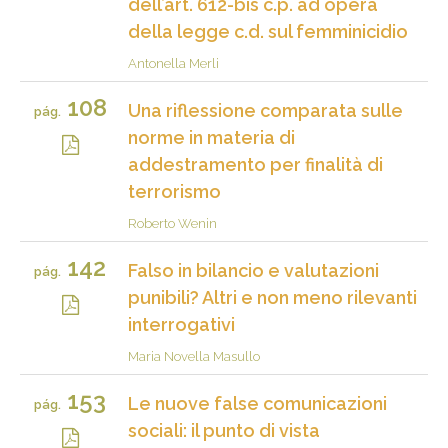
dell’art. 612-bis c.p. ad opera
della legge c.d. sul femminicidio
Antonella Merli
108
Una riflessione comparata sulle
pág.
norme in materia di
addestramento per finalità di
terrorismo
Roberto Wenin
142
Falso in bilancio e valutazioni
pág.
punibili? Altri e non meno rilevanti
interrogativi
Maria Novella Masullo
153
Le nuove false comunicazioni
pág.
sociali: il punto di vista