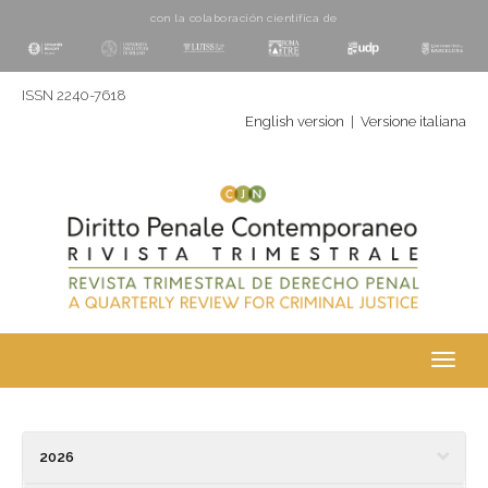
con la colaboración cientí­fica de
ISSN 2240-7618
English version
|
Versione italiana
Toggl
navig
2026