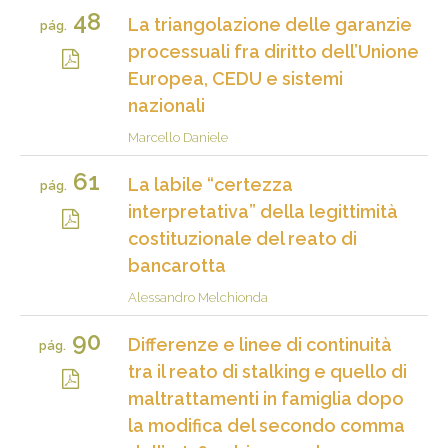
48
La triangolazione delle garanzie
pág.
processuali fra diritto dell’Unione
Europea, CEDU e sistemi
nazionali
Marcello Daniele
61
La labile “certezza
pág.
interpretativa” della legittimità
costituzionale del reato di
bancarotta
Alessandro Melchionda
90
Differenze e linee di continuità
pág.
tra il reato di stalking e quello di
maltrattamenti in famiglia dopo
la modifica del secondo comma