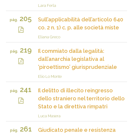
Lara Ferla
205
Sull’applicabilità dell’articolo 640
pág.
co. 2 n. 1) c. p. alle società miste
Eliana Greco
219
Il commiato dalla legalità:
pág.
dall’anarchia legislativa al
‘piroettismo’ giurisprudenziale
Elio Lo Monte
241
Il delitto di illecito reingresso
pág.
dello straniero nel territorio dello
Stato e la direttiva rimpatri
Luca Masera
261
Giudicato penale e resistenza
pág.