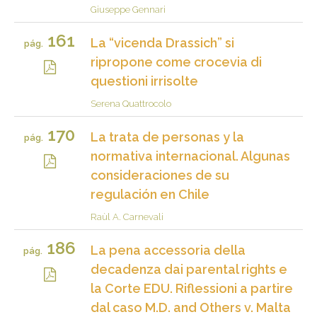
Giuseppe Gennari
161
La “vicenda Drassich” si
pág.
ripropone come crocevia di
questioni irrisolte
Serena Quattrocolo
170
La trata de personas y la
pág.
normativa internacional. Algunas
consideraciones de su
regulación en Chile
Raùl A. Carnevali
186
La pena accessoria della
pág.
decadenza dai parental rights e
la Corte EDU. Riflessioni a partire
dal caso M.D. and Others v. Malta