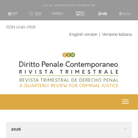
con la colaboración cientí­fica de
ISSN 2240-7618
English version
|
Versione italiana
Toggl
navig
2026