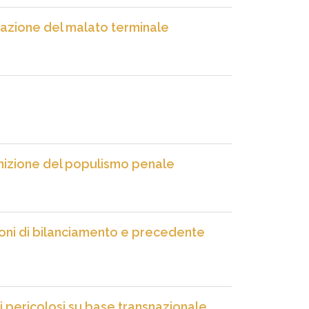
nazione del malato terminale
inizione del populismo penale
ioni di bilanciamento e precedente
fiuti pericolosi su base transnazionale