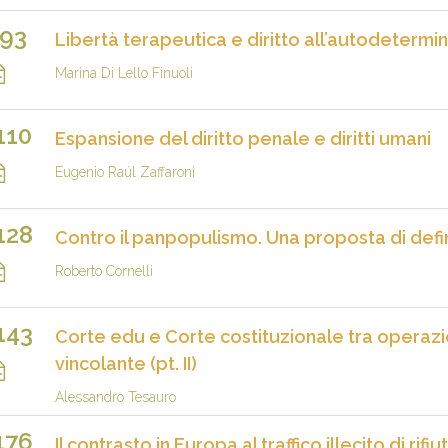
93
Libertà terapeutica e diritto all’autodetermi
Marina Di Lello Finuoli
110
Espansione del diritto penale e diritti umani
Eugenio Raúl Zaffaroni
128
Contro il panpopulismo. Una proposta di def
Roberto Cornelli
143
Corte edu e Corte costituzionale tra operaz
vincolante (pt. II)
Alessandro Tesauro
176
Il contrasto in Europa al traffico illecito di ri