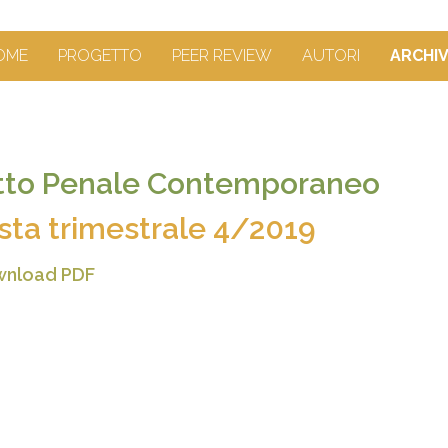
OME
PROGETTO
PEER REVIEW
AUTORI
ARCHIV
itto Penale Contemporaneo
ista trimestrale 4/2019
nload PDF