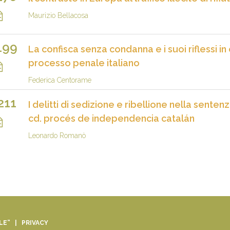
Maurizio Bellacosa
199
La confisca senza condanna e i suoi riflessi in
processo penale italiano
Federica Centorame
211
I delitti di sedizione e ribellione nella sent
cd. procés de independencia catalán
Leonardo Romanò
ALE” |
PRIVACY