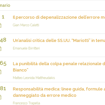
ario
1
Il percorso di depenalizzazione dell’errore 
.
Gian Marco Caletti
48
Un’analisi critica delle SS.UU. “Mariotti” in t
Emanuele Birritteri
65
La punibilità della colpa penale relazionale d
Bianco”
Matteo Leonida Mattheudakis
81
Responsabilità medica: linee guida, formule 
danneggiato da errore medico
Francesco Trapella