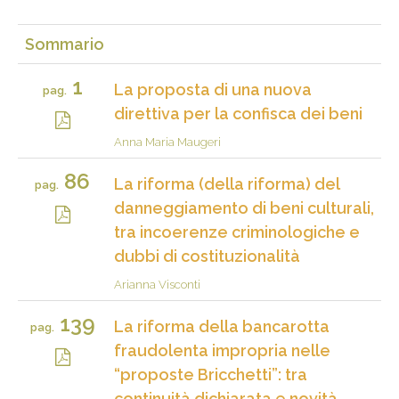
Sommario
1
La proposta di una nuova
pag.
direttiva per la confisca dei beni
Anna Maria Maugeri
86
La riforma (della riforma) del
pag.
danneggiamento di beni culturali,
tra incoerenze criminologiche e
dubbi di costituzionalità
Arianna Visconti
139
La riforma della bancarotta
pag.
fraudolenta impropria nelle
“proposte Bricchetti”: tra
continuità dichiarata e novità