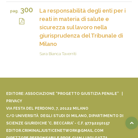
300
La responsabilità degli enti per i
pag.
reati in materia di salute e
sicurezza sul lavoro nella
giurisprudenza del Tribunale di
Milano
Sara Bianca Taverriti
EDITORE: ASSOCIAZIONE “PROGETTO GIUSTIZIA PENALE” |
PRIVACY
VIA FESTA DEL PERDONO, 7, 20122 MILANO
C/O UNIVERSITÀ DEGLI STUDI DI MILANO, DIPARTIMENTO DI
SCIENZE GIURIDICHE 'C. BECCARIA' - C.F. 97792250157
EDITOR.CRIMINALJUSTICENETWORK@GMAIL.COM