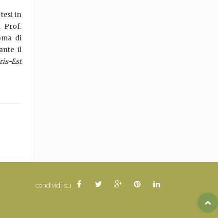
tesi in
 Prof.
loma di
nte il
ris-Est
condividi su