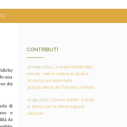
VIO
CONTRIBUTI
01 mag 2024
|
La responsabilità degli
ridiche
enti per i reati in materia di salute e
ndo una
sicurezza sul lavoro nella
one dei
giurisprudenza del Tribunale di Milano
01 giu 2023
|
“Gimme Shelter”: il diritto
uola di
al silenzio per le vittime migranti
lano e
silenziate
lità da
’ambito