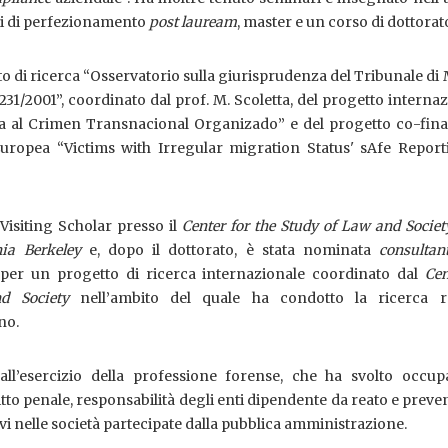
rsi di perfezionamento
post
lauream
, master e un corso di dottorat
 di ricerca “Osservatorio sulla giurisprudenza del Tribunale di
. 231/2001”, coordinato dal prof. M. Scoletta, del progetto interna
a al Crimen Transnacional Organizado” e del progetto co-fina
uropea “Victims with Irregular migration Status' sAfe Report
 Visiting Scholar presso il
Center for the Study of Law and Societ
nia Berkeley
e, dopo il dottorato, è stata nominata
consultan
 per un progetto di ricerca internazionale coordinato dal
Cen
nd Society
nell’ambito del quale ha condotto la ricerca re
no.
 all’esercizio della professione forense, che ha svolto occup
itto penale, responsabilità degli enti dipendente da reato e prev
vi nelle società partecipate dalla pubblica amministrazione.