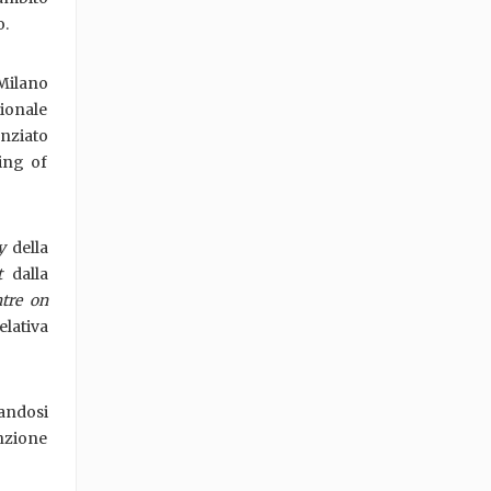
o.
 Milano
zionale
nziato
ing of
y
della
t
dalla
tre on
lativa
andosi
enzione