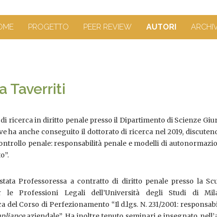
OME
PROGETTO
PEER REVIEW
AUTORI
ARCHI
 Taverriti
di ricerca in diritto penale presso il Dipartimento di Scienze Giu
ve ha anche conseguito il dottorato di ricerca nel 2019, discute
ocontrollo penale: responsabilità penale e modelli di autonormazi
o”.
 stata Professoressa a contratto di diritto penale presso la Sc
r le Professioni Legali dell’Università degli Studi di Mi
a del Corso di Perfezionamento “Il d.lgs. N. 231/2001: responsabi
pliance
aziendale”. Ha inoltre tenuto seminari e insegnato nell