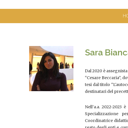
H
Sara Bianca
Dal 2020 è assegnista 
“Cesare Beccaria”, do
tesi dal titolo “L'aut
destinatari del precett
Nell’a.a. 2022-2023 è
Specializzazione pe
Coordinatrice didattic
reato degli enti e
com