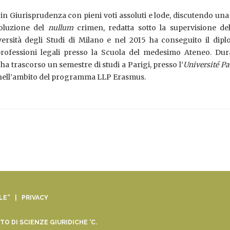
a in Giurisprudenza con pieni voti assoluti e lode, discutendo una 
evoluzione del
nullum
crimen, redatta sotto la supervisione del
iversità degli Studi di Milano e nel 2015 ha conseguito il dip
professioni legali presso la Scuola del medesimo Ateneo. Dura
ha trascorso un semestre di studi a Parigi, presso l’
Université Pa
 nell’ambito del programma LLP Erasmus.
ALE” |
PRIVACY
O DI SCIENZE GIURIDICHE 'C.