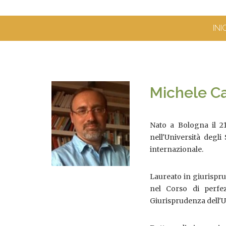
INI
Michele Ca
Nato a Bologna il 21
nell'Università deg
internazionale.
Laureato in giurispru
nel Corso di perfez
Giurisprudenza dell'Un