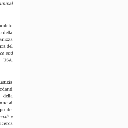
iminal
ambito
o della
ganizza
ura del
ice and
, USA.
ustizia
ardanti
 della
ione ai
ppo del
enali e
icerca