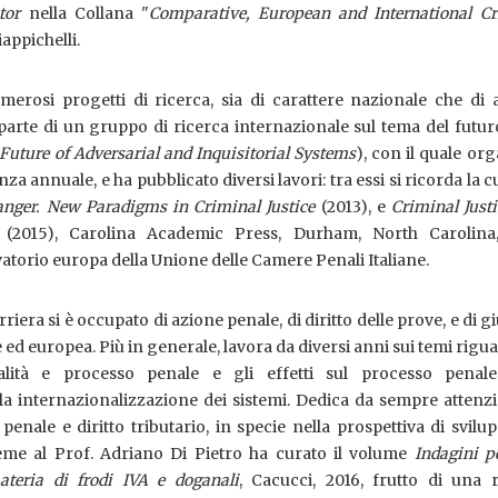
tor
nella Collana "
Comparative, European and International Cr
appichelli.
erosi progetti di ricerca, sia di carattere nazionale che di 
parte di un gruppo di ricerca internazionale sul tema del futur
Future of Adversarial and Inquisitorial Systems
), con il quale or
 annuale, e ha pubblicato diversi lavori: tra essi si ricorda la c
anger.
New Paradigms in Criminal Justice
(2013), e
Criminal Just
(2015), Carolina Academic Press, Durham, North Carolina
vatorio europa della Unione delle Camere Penali Italiane.
riera si è occupato di azione penale, di diritto delle prove, e di gi
ed europea. Più in generale, lavora da diversi anni sui temi rigu
alità e processo penale e gli effetti sul processo penale
la internazionalizzazione dei sistemi. Dedica da sempre attenz
 penale e diritto tributario, in specie nella prospettiva di svilu
ieme al Prof. Adriano Di Pietro ha curato il volume
Indagini p
teria di frodi IVA e doganali
, Cacucci, 2016, frutto di una r