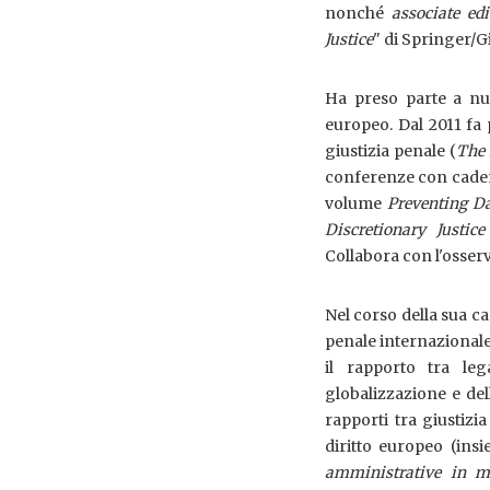
nonché
associate edi
Justice
" di Springer/Gi
Ha preso parte a num
europeo. Dal 2011 fa 
giustizia penale (
The 
conferenze con cadenza
volume
Preventing D
Discretionary Justice
Collabora con l'osser
Nel corso della sua car
penale internazionale 
il rapporto tra leg
globalizzazione e del
rapporti tra giustizia
diritto europeo (ins
amministrative in ma