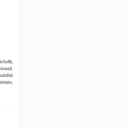
chelli,
zionali
,
alidità
viste,