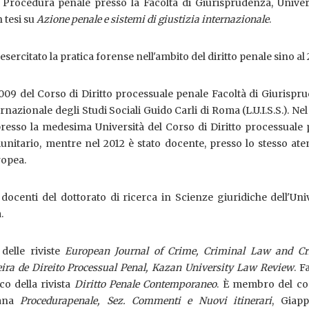
n Procedura penale presso la Facoltà di Giurisprudenza, Univer
n tesi su
Azione penale e sistemi di giustizia internazionale
.
esercitato la pratica forense nell'ambito del diritto penale sino al
2009 del Corso di Diritto processuale penale Facoltà di Giurispr
rnazionale degli Studi Sociali Guido Carli di Roma (L.U.I.S.S.). Ne
 presso la medesima Università del Corso di Diritto processuale
nitario, mentre nel 2012 è stato docente, presso lo stesso ate
ropea.
 docenti del dottorato di ricerca in Scienze giuridiche dell'Uni
.
delle riviste
European Journal of Crime, Criminal Law and Cr
eira de Direito Processual Penal, Kazan University Law Review
. F
co della rivista
Diritto Penale Contemporaneo
. È membro del co
lana
Procedura
penale, Sez. Commenti e Nuovi itinerari
, Giappi