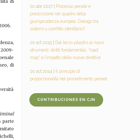
sità di
01 abr 2017
|
Processo penale e
prescrizione nel quadro della
giurisprudenza europea. Dialogo tra
 2006.
sistemi o conflitto identitario?
udenza,
01 oct 2015
|
Dal terzo pilastro ai nuovi
l 2009-
strumenti: diritti fondamentali, “road
 penale
map” e l’impatto delle nuove direttive
neo, di
01 oct 2014
|
Il principio di
proporzionalità nel procedimento penale
versità
CONTRIBUCIONES EN CJN
iminal
a parte
mitato
chelli,