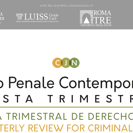
with the scientific collaboration of