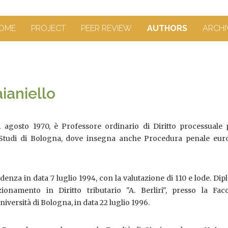
OME
PROJECT
PEER REVIEW
AUTHORS
ARCHI
ianiello
 agosto 1970, è Professore ordinario di Diritto processuale 
li Studi di Bologna, dove insegna anche Procedura penale eur
denza in data 7 luglio 1994, con la valutazione di 110 e lode. Di
ionamento in Diritto tributario "A. Berliri", presso la Faco
iversità di Bologna, in data 22 luglio 1996.