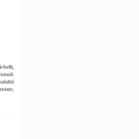
chelli,
zionali
,
alidità
viste,