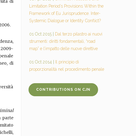
sità di
Limitation Period’s Provisions Within the
Framework of Eu Jurisprudence. Inter-
Systemic Dialogue or Identity Conflict?
 2006.
01 Oct 2015
|
Dal terzo pilastro ai nuovi
udenza,
strumenti: diritti fondamentali, “road
l 2009-
map” e l’impatto delle nuove direttive
 penale
01 Oct 2014
|
Il principio di
neo, di
proporzionalità nel procedimento penale
versità
CONTRIBUTIONS ON CJN
iminal
a parte
mitato
chelli,