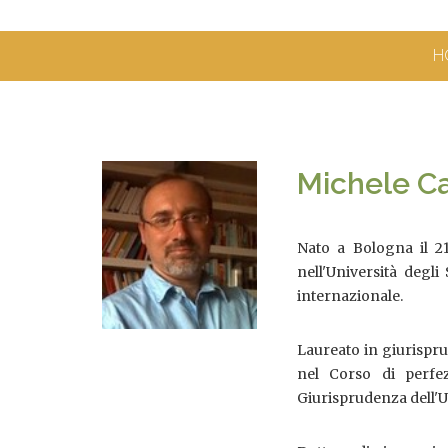
H
Michele Ca
Nato a Bologna il 21
nell'Università deg
internazionale.
Laureato in giurispru
nel Corso di perfez
Giurisprudenza dell'Un