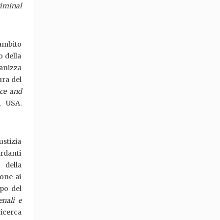
iminal
ambito
o della
ganizza
ura del
ice and
, USA.
ustizia
ardanti
 della
ione ai
ppo del
enali e
icerca