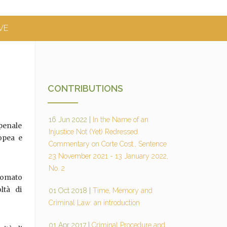
VE
CONTRIBUTIONS
16 Jun 2022
|
In the Name of an
penale
Injustice Not (Yet) Redressed.
opea e
Commentary on Corte Cost., Sentence
23 November 2021 - 13 January 2022,
No. 2
plomato
ltà di
01 Oct 2018
|
Time, Memory and
Criminal Law: an introduction
01 Apr 2017
|
Criminal Procedure and