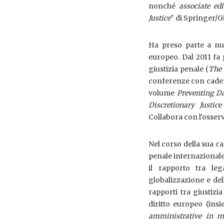
nonché
associate edi
Justice
" di Springer/Gi
Ha preso parte a num
europeo. Dal 2011 fa 
giustizia penale (
The 
conferenze con cadenza
volume
Preventing D
Discretionary Justice
Collabora con l'osser
Nel corso della sua car
penale internazionale 
il rapporto tra leg
globalizzazione e del
rapporti tra giustizia
diritto europeo (ins
amministrative in ma