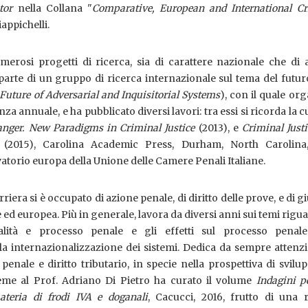
tor
nella Collana "
Comparative, European and International Cr
appichelli.
erosi progetti di ricerca, sia di carattere nazionale che di 
parte di un gruppo di ricerca internazionale sul tema del futur
Future of Adversarial and Inquisitorial Systems
), con il quale or
 annuale, e ha pubblicato diversi lavori: tra essi si ricorda la c
anger.
New Paradigms in Criminal Justice
(2013), e
Criminal Just
(2015), Carolina Academic Press, Durham, North Carolina
vatorio europa della Unione delle Camere Penali Italiane.
riera si è occupato di azione penale, di diritto delle prove, e di gi
ed europea. Più in generale, lavora da diversi anni sui temi rigu
alità e processo penale e gli effetti sul processo penale
la internazionalizzazione dei sistemi. Dedica da sempre attenz
 penale e diritto tributario, in specie nella prospettiva di svilu
ieme al Prof. Adriano Di Pietro ha curato il volume
Indagini p
teria di frodi IVA e doganali
, Cacucci, 2016, frutto di una r