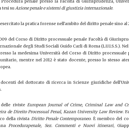
n Procedura penale presso la Facoltà di Giurisprudenza, Univer
n tesi su
Azione penale e sistemi di giustizia internazionale
.
esercitato la pratica forense nell'ambito del diritto penale sino al
2009 del Corso di Diritto processuale penale Facoltà di Giurispr
rnazionale degli Studi Sociali Guido Carli di Roma (L.U.I.S.S.). Ne
 presso la medesima Università del Corso di Diritto processuale
nitario, mentre nel 2012 è stato docente, presso lo stesso ate
ropea.
 docenti del dottorato di ricerca in Scienze giuridiche dell'Uni
.
delle riviste
European Journal of Crime, Criminal Law and Cr
eira de Direito Processual Penal, Kazan University Law Review
. F
co della rivista
Diritto Penale Contemporaneo
. È membro del co
lana
Procedura
penale, Sez. Commenti e Nuovi itinerari
, Giappi