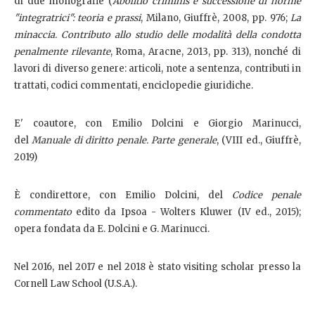
di due monografie (
Abolitio criminis e successione di norme
"integratrici": teoria e prassi
, Milano, Giuffrè, 2008, pp. 976;
La
minaccia. Contributo allo studio delle modalità della condotta
penalmente rilevante
, Roma, Aracne, 2013, pp. 313), nonché di
lavori di diverso genere: articoli, note a sentenza, contributi in
trattati, codici commentati, enciclopedie giuridiche.
E' coautore, con Emilio Dolcini e Giorgio Marinucci,
del
Manuale di diritto penale. Parte generale
, (VIII ed., Giuffrè,
2019)
È condirettore, con Emilio Dolcini, del
Codice penale
commentato
edito da Ipsoa - Wolters Kluwer (IV ed., 2015);
opera fondata da E. Dolcini e G. Marinucci.
Nel 2016, nel 2017 e nel 2018 è stato visiting scholar presso la
Cornell Law School (U.S.A.).