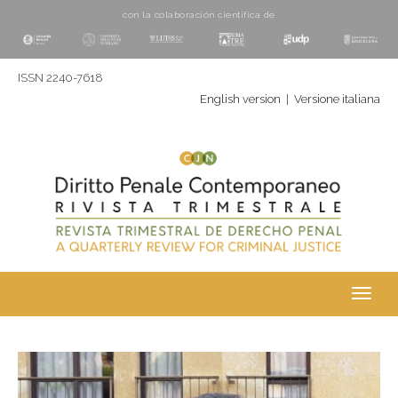
con la colaboración cientí­fica de
ISSN 2240-7618
English version
|
Versione italiana
Toggl
navig