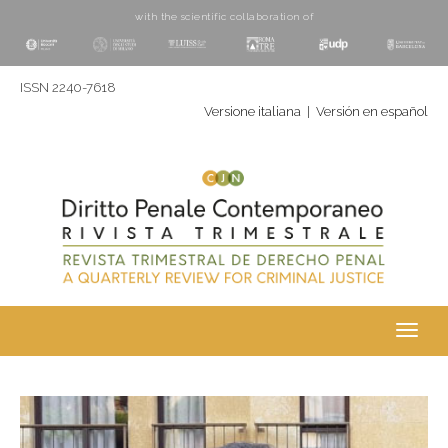
with the scientific collaboration of
ISSN 2240-7618
Versione italiana
|
Versión en español
Toggl
navig