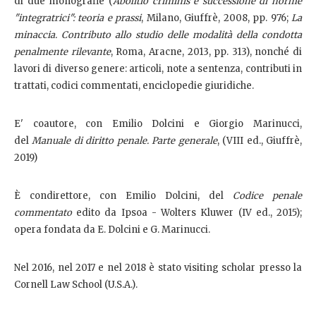
di due monografie (
Abolitio criminis e successione di norme
"integratrici": teoria e prassi
, Milano, Giuffrè, 2008, pp. 976;
La
minaccia. Contributo allo studio delle modalità della condotta
penalmente rilevante
, Roma, Aracne, 2013, pp. 313), nonché di
lavori di diverso genere: articoli, note a sentenza, contributi in
trattati, codici commentati, enciclopedie giuridiche.
E' coautore, con Emilio Dolcini e Giorgio Marinucci,
del
Manuale di diritto penale. Parte generale
, (VIII ed., Giuffrè,
2019)
È condirettore, con Emilio Dolcini, del
Codice penale
commentato
edito da Ipsoa - Wolters Kluwer (IV ed., 2015);
opera fondata da E. Dolcini e G. Marinucci.
Nel 2016, nel 2017 e nel 2018 è stato visiting scholar presso la
Cornell Law School (U.S.A.).