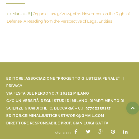
01 Mar 2026
|
Organic Law 5/2024, of 11 November, on the Right of
Defense. A Reading from the Perspective of Legal Entities
EDITORE: ASSOCIAZIONE “PROGETTO GIUSTIZIA PENALE” |
PRIVACY
VIA FESTA DEL PERDONO, 7, 20122 MILANO
C/O UNIVERSITÀ DEGLI STUDI DI MILANO, DIPARTIMENTO DI
SCIENZE GIURIDICHE 'C. BECCARIA' - C.F. 97792250157
EDITOR.CRIMINALJUSTICENETWORK@GMAIL.COM
DIRETTORE RESPONSABILE PROF. GIAN LUIGI GATTA
share on