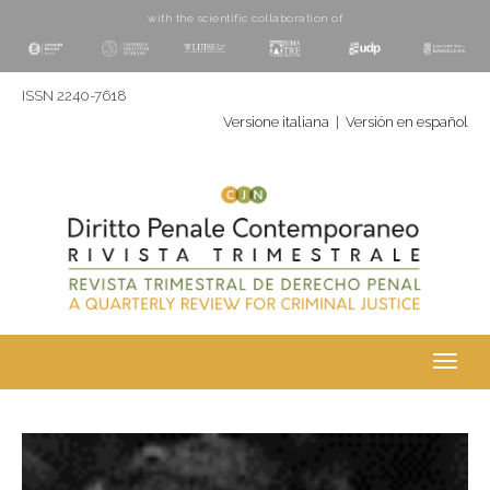
with the scientific collaboration of
ISSN 2240-7618
Versione italiana
|
Versión en español
Toggl
navig