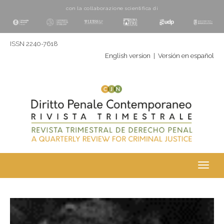
con la collaborazione scientifica di
ISSN 2240-7618
English version
|
Versión en español
Toggl
navig