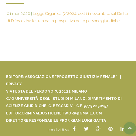
01 mar 2026
|
Legge Organica 5/2024, dell’11 novembre, sul Diritto
di Difesa. Una lettura dalla prospettiva delle persone giuridiche
EDITORE: ASSOCIAZIONE “PROGETTO GIUSTIZIA PENALE” |
PRIVACY
VIA FESTA DEL PERDONO, 7, 20122 MILANO
C/O UNIVERSITÀ DEGLI STUDI DI MILANO, DIPARTIMENTO DI
SCIENZE GIURIDICHE 'C. BECCARIA' - C.F. 97792250157
EDITOR.CRIMINALJUSTICENETWORK@GMAIL.COM
DIRETTORE RESPONSABILE PROF. GIAN LUIGI GATTA
condividi su