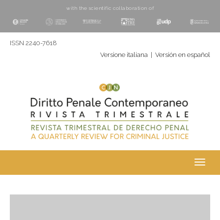
with the scientific collaboration of
ISSN 2240-7618
Versione italiana
|
Versión en español
Toggl
navig