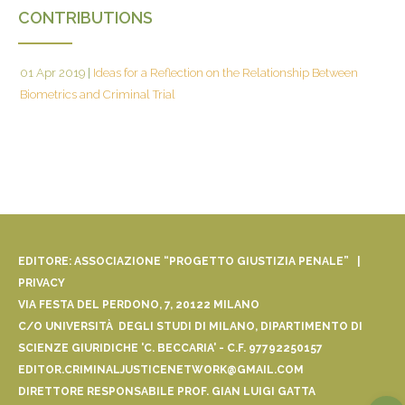
CONTRIBUTIONS
01 Apr 2019
|
Ideas for a Reflection on the Relationship Between
Biometrics and Criminal Trial
EDITORE: ASSOCIAZIONE “PROGETTO GIUSTIZIA PENALE” |
PRIVACY
VIA FESTA DEL PERDONO, 7, 20122 MILANO
C/O UNIVERSITÀ DEGLI STUDI DI MILANO, DIPARTIMENTO DI
SCIENZE GIURIDICHE 'C. BECCARIA' - C.F. 97792250157
EDITOR.CRIMINALJUSTICENETWORK@GMAIL.COM
DIRETTORE RESPONSABILE PROF. GIAN LUIGI GATTA