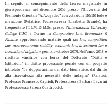
In seguito al conseguimento della laurea magistrale in
giurisprudenza nel dicembre 2016 presso l’Università del
Piemonte Orientale “A. Avogadro” con votazione 110/110 lode e
menzione (Relatrice: Professoressa Elisabetta Grande), ha
frequentato l’LL.M. & M.Sc. presso l’
International University
College
(IUC) a Torino in
Comparative Law, Economics &
Finance
approfondendo materie quali
tax law
,
competition
law
,
macroeconomic stability
,
economic law
,
investment law
e
trasnational litigation
(gennaio-ottobre 2017). Nell’anno 2018, è
risultata vincitrice con borsa del Dottorato “Diritti e
Istituzioni” in diritto processuale penale con un progetto
intitolato “La doppia anima del dato biometrico: dal diritto
alla riservatezza alla necessità delle indagini” (Relatori:
Professor Francesco Caprioli, Professoressa Barbara Lavarini
Professoressa Serena Quattrocolo).