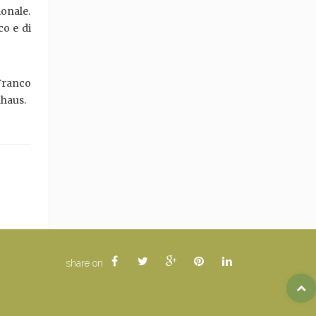
ionale.
co e di
 Franco
nhaus.
share on