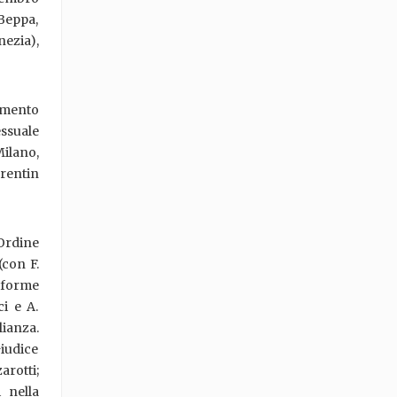
 Beppa,
nezia),
cimento
ssuale
ilano,
rentin
 Ordine
(con F.
e forme
ci e A.
lianza.
iudice
arotti;
 nella