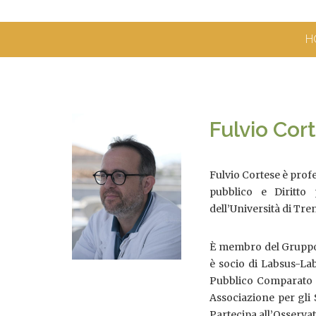
H
Fulvio Cor
Fulvio Cortese è profe
pubblico e Diritto 
dell’Università di Tren
È membro del Gruppo e
è socio di Labsus-Lab
Pubblico Comparato ed
Associazione per gli
Partecipa all’Osservat