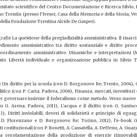
mitato scientifico del Centro Documentazione e Ricerca Silvio,
o Trentin (presso l’Iveser, Casa della Memoria e della Storia, Ve
della Fondazione Trentina Alcide De Gasperi.
afie La questione della pregiudizialità amministrativa. Il risar
imento amministrativo tra diritto sostanziale e diritto proce
coordinamento amministrativo. Dinamiche e interpretazioni (M
sto Libertà individuale e organizzazione pubblica in Silvio T
 Un diritto per la scuola (con D. Borgonovo Re; Trento, 2004),
itico (con P. Carta; Padova, 2008), Finanza, mercati, investitori 
 Per governare insieme: il federalismo come metodo. Verso nuov
n G. Arena; Padova, 2011), L’acqua e il diritto (con G. Santuc
), Diritti inviolabili, doveri di solidarietà e principio di eguag
 D. Florenzano e D. Borgonovo Re; Torino, 2012), l’e-book G
i costituzionali (con P. Bonetti, A. Cassatella, A. Deffenu, A. Guazz
 La regolamentazione della produzione di energie rinnovabili