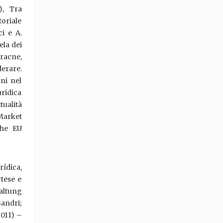
), Tra
oriale
ci e A.
ela dei
Aracne,
derare.
oni nel
uridica
ualità
 Market
the EU
rídica,
rtese e
waltung
andri;
2011) –