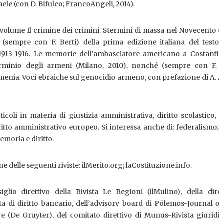
raele (con D. Bifulco; FrancoAngeli, 2014).
volume Il crimine dei crimini. Stermini di massa nel Novecento 
, (sempre con F. Berti) della prima edizione italiana del test
1913-1916. Le memorie dell’ambasciatore americano a Costanti
erminio degli armeni (Milano, 2010), nonché (sempre con F. 
menia. Voci ebraiche sul genocidio armeno, con prefazione di A.
ticoli in materia di giustizia amministrativa, diritto scolastico, 
ritto amministrativo europeo. Si interessa anche di: federalismo;
emoria e diritto.
e delle seguenti riviste: ilMerito.org; laCostituzione.info.
lio direttivo della Rivista Le Regioni (ilMulino), della dir
ista di diritto bancario, dell’advisory board di Pólemos-Journal 
e (De Gruyter), del comitato direttivo di Munus-Rivista giurid