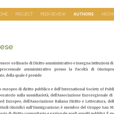
OME
PROJECT
PEER REVIEW
AUTHORS
ARCHI
tese
ssore ordinario di Diritto amministrativo e insegna Istituzioni di 
processuale amministrativo presso la Facoltà di Giurispr
to, della quale è preside.
uropeo di diritto pubblico e dell’International Society of Publ
oratorio sulla sussidiarietà, dell’Associazione Euroregionale di 
 Europeo, dell’Associazione Italiana Diritto e Letteratura, del
 Studi Giuridici sull’Immigrazione; è membro del Gruppo San Ma
orio di diritto comunitario e nazionale sugli appalti pubblici. È