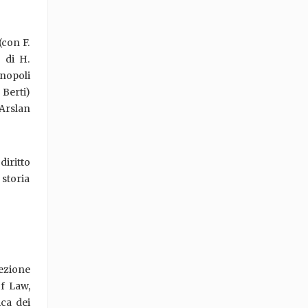
(con F.
o di H.
nopoli
Berti)
 Arslan
diritto
 storia
ezione
of Law,
ica dei