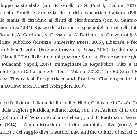
viluppo sostenibile (con F. Guella e G. Postal; Cedam, 2013
uola. Snodi e crocevia del diritto scolastico italiano (Edit
llo status di cittadino ai diritti di cittadinanza (con G. Santuc
ientifica, 2014), Spazio della tecnica e spazio del potere nella tut
. Bonetti, A. Cardone, A. Cassatella, A. Deffenu, A. Guazzarotti; 
iritto pubblico (Firenze University Press, 2016), Liberare e fe
e di Silvio Trentin (Firenze University Press, 2016), Le definizi
 Napoli, 2016), Il diritto in migrazione. Studi sull’integrazione gi
 Pelacani; Napoli, 2017), Immaginare la Repubblica. Mito e att
tuente (con C. Caruso e S. Rossi; Milano, 2018), The EU Social
: Theoretical Perspectives and Practical Challenges for 
n EU Law) (con D. Ferri, Abingdon, 2019).
 e l’edizione italiana del libro di A. Nieto, Crítica de la Razón Ju
 della ragion giuridica, Milano, 2012, con Postfazione di F. Co
gio), nonché l’edizione italiana del saggio di E. Kaufmann, Ver
 (1914) – Amministrazione e diritto amministrativo (con A. S
, 2013) e del saggio di M. Mautner, Law and the Culture of Israel (