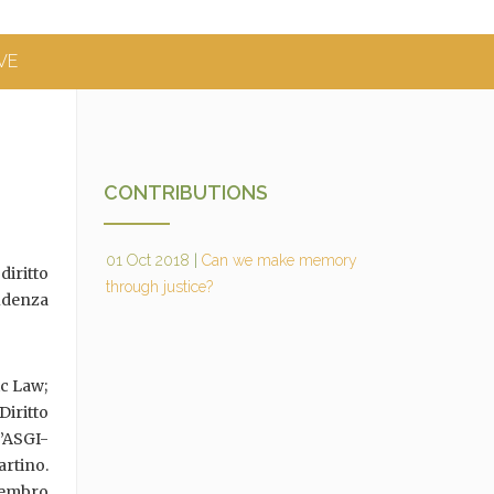
VE
CONTRIBUTIONS
01 Oct 2018
|
Can we make memory
diritto
through justice?
udenza
ic Law;
Diritto
l’ASGI-
rtino.
 membro