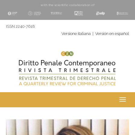
with the scientific collaboration of
ISSN 2240-7618
Versione italiana
|
Versión en español
Toggl
navig