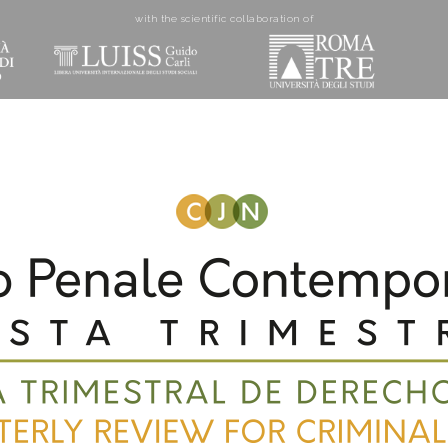
with the scientific collaboration of