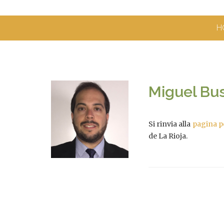
H
Miguel Bu
Si rinvia alla
pagina p
de La Rioja.