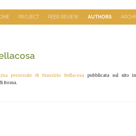
OME
PROJECT
PEER REVIEW
AUTHORS
ARCHI
ellacosa
gina personale di Maurizio Bellacosa
pubblicata sul sito in
 di Roma.