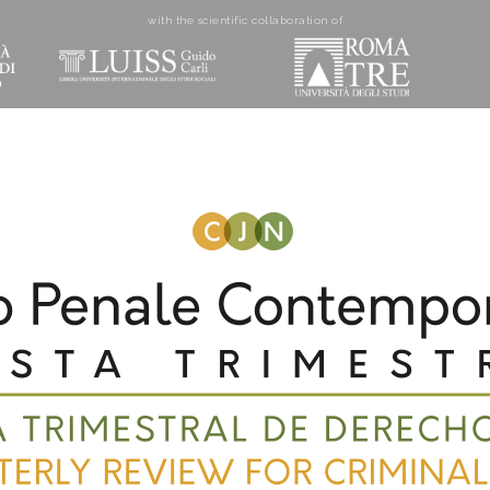
with the scientific collaboration of