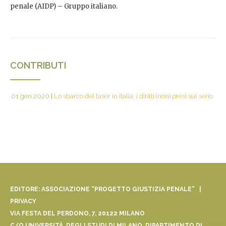
penale (AIDP) – Gruppo italiano.
CONTRIBUTI
01 gen 2020
|
Lo sbarco del taser in Italia: i diritti (non) presi sul serio
EDITORE: ASSOCIAZIONE “PROGETTO GIUSTIZIA PENALE” |
PRIVACY
VIA FESTA DEL PERDONO, 7, 20122 MILANO
C/O UNIVERSITÀ DEGLI STUDI DI MILANO, DIPARTIMENTO DI