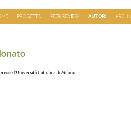
OME
PROGETTO
PEER REVIEW
AUTORI
ARCHI
donato
presso l’Università Cattolica di Milano