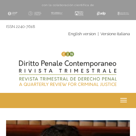
con la colaboración cientí­fica de
ISSN 2240-7618
English version
|
Versione italiana
Toggl
navig