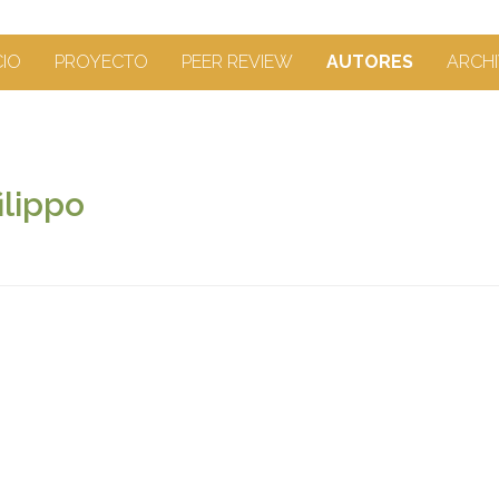
CIO
PROYECTO
PEER REVIEW
AUTORES
ARCHI
ilippo