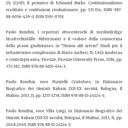
29, 1/2015, Il pensiero di Edmund Burke. Costituzionalismo
ereditato e costituzioni rivoluzionarie, pp. 135-154, ISBN 987-
88-6056-429-0, ISSN 1593-0793;
Paolo Rondini, I repertori ottocenteschi di merkwürdige
Strafrechtsfälle. Mittermaier e il «valore della conoscenza
della prassi giudiziaria», in “Honos alit artem”. Studi per il
settantesimo compleanno di Mario Ascheri, IV, L’età moderna
e contemporanea, Firenze, Firenze University Press, 2014, pp.
371-382, ISBN 978-88-6655-634-3;
Paolo Rondini, voce Mantelli Cristoforo, in Dizionario
Biografico dei Giuristi Italiani (XII-XX secolo), Bologna, Il
Mulino, 2013, II, pp. 1257-1258, ISBN 978-88-15-24124-5;
Paolo Rondini, voce Villa Luigi, in Dizionario Biografico dei
Giuristi Italiani (XII-XX secolo), Bologna, Il Mulino, 2013, II, pp.
2048-2049, ISBN 978-88-15-24124-5;