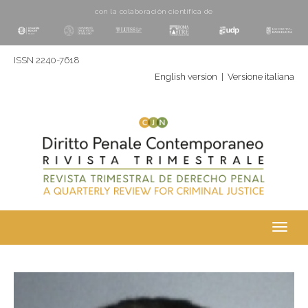
con la colaboración cientí­fica de
ISSN 2240-7618
English version
|
Versione italiana
Toggl
navig