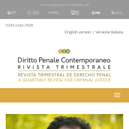
con la colaboración cientí­fica de
ISSN 2240-7618
English version
|
Versione italiana
Toggl
navig