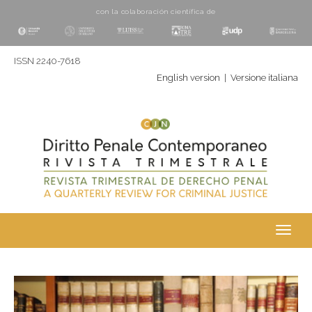
con la colaboración cientí­fica de
ISSN 2240-7618
English version
|
Versione italiana
Toggl
navig