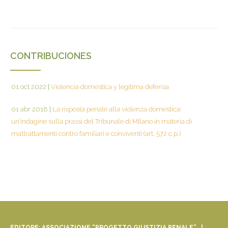
CONTRIBUCIONES
01 oct 2022
|
Violencia doméstica y legítima defensa
01 abr 2018
|
La risposta penale alla violenza domestica:
un’indagine sulla prassi del Tribunale di Milano in materia di
maltrattamenti contro familiari e conviventi (art. 572 c.p.)
EDITORE: ASSOCIAZIONE “PROGETTO GIUSTIZIA PENALE” |