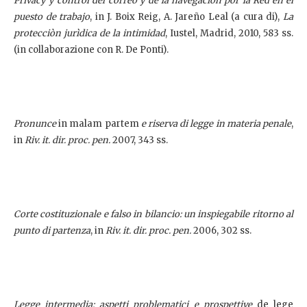
Privacy y control del correo y de la navegaciòn por la Red en el
puesto de trabajo
, in J. Boix Reig, A. Jareño Leal (a cura di),
La
protecciòn jurìdica de la intimidad
, Iustel, Madrid, 2010, 583 ss.
(in collaborazione con R. De Ponti).
Pronunce
in malam partem
e riserva di legge in materia penale
,
in
Riv. it. dir. proc. pen.
2007, 343 ss.
Corte costituzionale e falso in bilancio: un inspiegabile ritorno al
punto di partenza
, in
Riv. it. dir. proc. pen.
2006, 302 ss.
Legge intermedia: aspetti problematici e prospettive
de lege