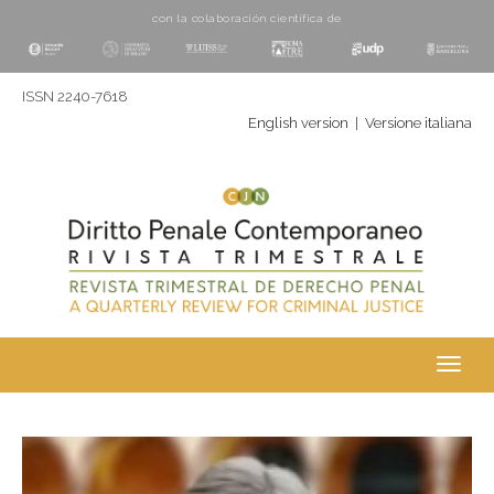
con la colaboración cientí­fica de
ISSN 2240-7618
English version
|
Versione italiana
Toggl
navig