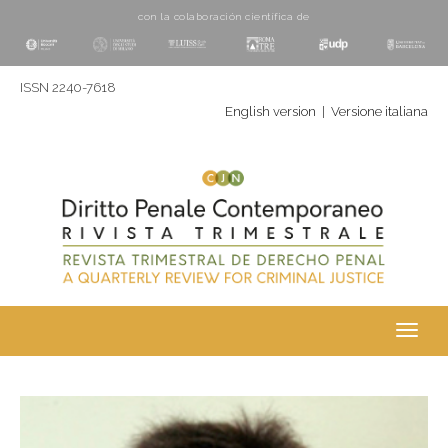
con la colaboración cientí­fica de
ISSN 2240-7618
English version
|
Versione italiana
Toggl
navig