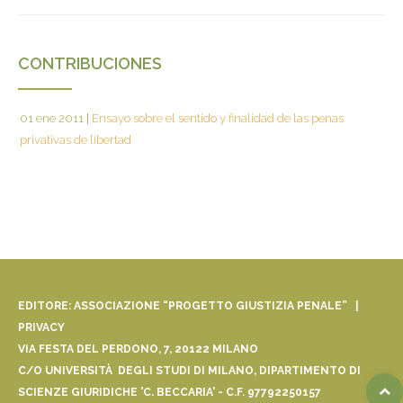
CONTRIBUCIONES
01 ene 2011
|
Ensayo sobre el sentido y finalidad de las penas
privativas de libertad
EDITORE: ASSOCIAZIONE “PROGETTO GIUSTIZIA PENALE” |
PRIVACY
VIA FESTA DEL PERDONO, 7, 20122 MILANO
C/O UNIVERSITÀ DEGLI STUDI DI MILANO, DIPARTIMENTO DI
SCIENZE GIURIDICHE 'C. BECCARIA' - C.F. 97792250157