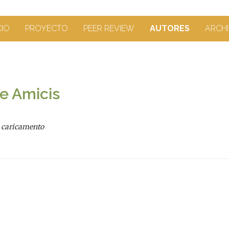
CIO
PROYECTO
PEER REVIEW
AUTORES
ARCHI
e Amicis
i caricamento