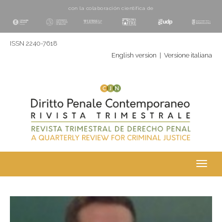
con la colaboración cientí­fica de
ISSN 2240-7618
English version
|
Versione italiana
Toggl
navig