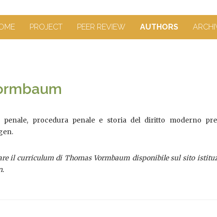
OME
PROJECT
PEER REVIEW
AUTHORS
ARCHI
ormbaum
to penale, procedura penale e storia del diritto moderno pre
gen.
re il curriculum di Thomas Vormbaum disponibile sul sito istitu
n.