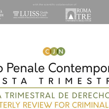
with the scientific collaboration of