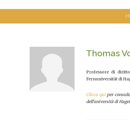
H
Thomas V
Professore di dirit
Fernuniversität di Ha
Clicca qui
per consulta
dell'università di Hage