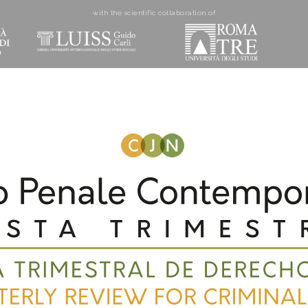
with the scientific collaboration of