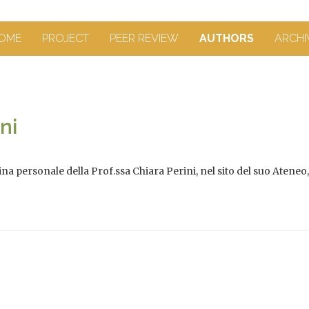
OME
PROJECT
PEER REVIEW
AUTHORS
ARCHI
ni
na personale della Prof.ssa Chiara Perini, nel sito del suo Ateneo