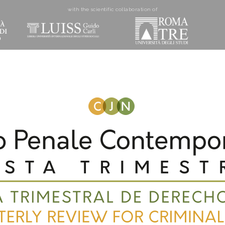
with the scientific collaboration of