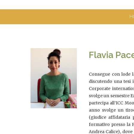
H
Flavia Pac
Consegue con lode la
discutendo una tesi i
Corporate internation
svolge un semestre Era
partecipa all’ICC Moo
anno svolge un tiroc
(giudice affidataria 
formativo presso la P
Andrea Calice), dove 