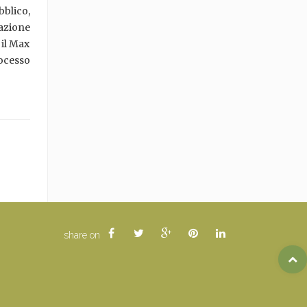
bblico,
azione
 il Max
rocesso
share on