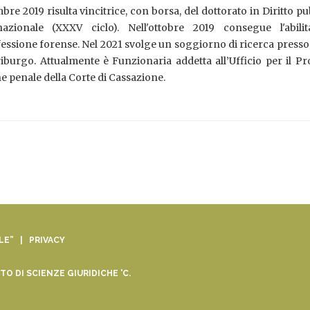
mbre 2019 risulta vincitrice, con borsa, del dottorato in Diritto pu
zionale (XXXV ciclo). Nell'ottobre 2019 consegue l'abilit
ofessione forense. Nel 2021 svolge un soggiorno di ricerca presso
riburgo. Attualmente è Funzionaria addetta all’Ufficio per il P
e penale della Corte di Cassazione.
ALE” |
PRIVACY
O DI SCIENZE GIURIDICHE 'C.