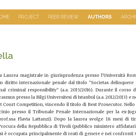
OME
PROJECT
PEER REVIEW
AUTHORS
ARCHI
ella
 Laurea magistrale in giurisprudenza presso l’Università Rom
n diritto internazionale penale dal titolo “Societas delinquere 
al criminal responsibility” (a.a. 2015/2016). Durante il corso d
smus presso la Bilgi Universitesi di Istanbul (a.a. 2012/2013) e n
t Court Competition, vincendo il titolo di Best Prosecutor. Nello
inio presso il Tribunale Penale Internazionale per la ex-Jugo
prof.ssa Flavia Lattanzi). Dopo la laurea svolge 18 mesi di ti
rocura della Repubblica di Tivoli (pubblico ministero affidatari
si è occupata principalmente di reati di genere e nei confronti 