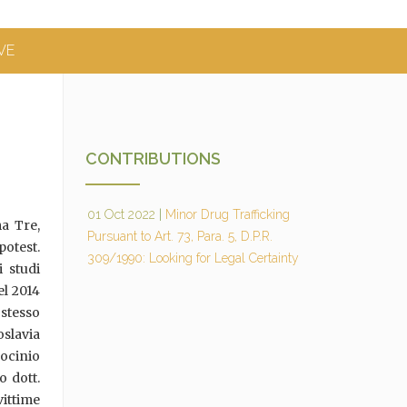
VE
CONTRIBUTIONS
01 Oct 2022
|
Minor Drug Trafficking
a Tre,
Pursuant to Art. 73, Para. 5, D.P.R.
potest.
309/1990: Looking for Legal Certainty
i studi
el 2014
 stesso
slavia
rocinio
o dott.
vittime