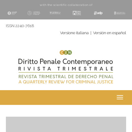
with the scientific collaboration of
ISSN 2240-7618
Versione italiana
|
Versión en español
Toggl
navig