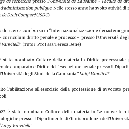
gé de recherche
presso l’
Université de Lausanne - Faculté de dro
t d’administration publique.
Nello stesso anno ha svolto attività di 
se de Droit Comparé
(
ISDC
)
 di ricerca con borsa in “Internazionalizzazione dei sistemi giur
 - curriculum diritto penale e processo- presso l’Università degl
 Vanvitelli
” (Tutor: Prof.ssa Teresa Bene)
stato nominato Cultore della materia in Diritto processuale p
enale comparato e Diritto dell’esecuzione penale presso il Dipar
l’Università degli Studi della Campania “
Luigi Vanvitelli
”
o l’abilitazione all’esercizio della professione di avvocato pr
poli
22 è stato nominato Cultore della materia in Le nuove tecni
ologiche presso il Dipartimento di Giurisprudenza dell’Universit
“
Luigi Vanvitelli
”