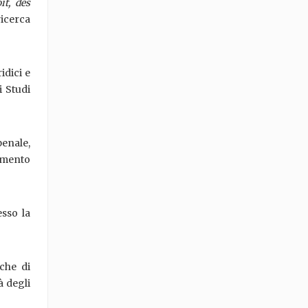
it, des
ricerca
idici e
i Studi
enale,
timento
esso la
che di
à degli