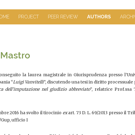
OME
PROJECT
PEER REVIEW
AUTHORS
ARCHI
Mastro
nseguito la laurea magistrale in Giurisprudenza presso l’Univ
pania “
Luigi Vanvitelli
”, discutendo una tesi in diritto processuale
a dell’imputazione nel giudizio abbreviato
”, relatrice Prof.ssa
bre 2016 ha svolto il tirocinio
ex
art. 73 D. L. 69/2013 presso il Tr
/Gup, ufficio I