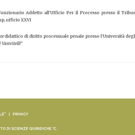
unzionario Addetto all’Ufficio Per il Processo presso il Tribu
up, ufficio XXVI
or
didattico di diritto processuale penale presso l’Università degl
 Vanvitelli
”
ALE” |
PRIVACY
O DI SCIENZE GIURIDICHE 'C.