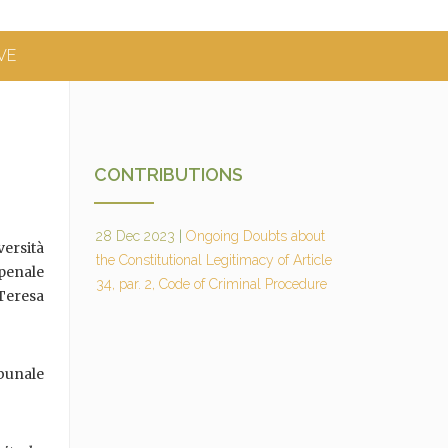
VE
CONTRIBUTIONS
28 Dec 2023
|
Ongoing Doubts about
ersità
the Constitutional Legitimacy of Article
 penale
34, par. 2, Code of Criminal Procedure
 Teresa
ibunale