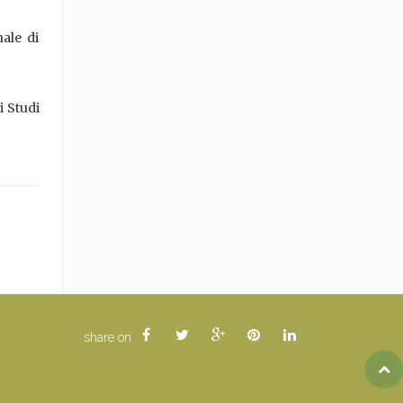
nale di
i Studi
share on