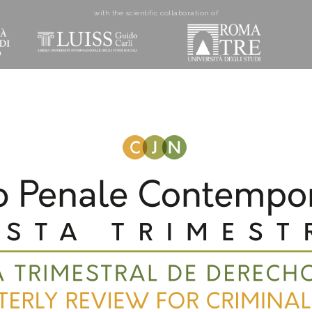
with the scientific collaboration of