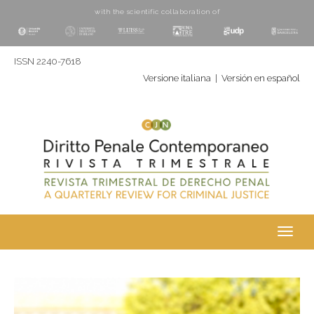
with the scientific collaboration of
ISSN 2240-7618
Versione italiana
|
Versión en español
Toggl
navig