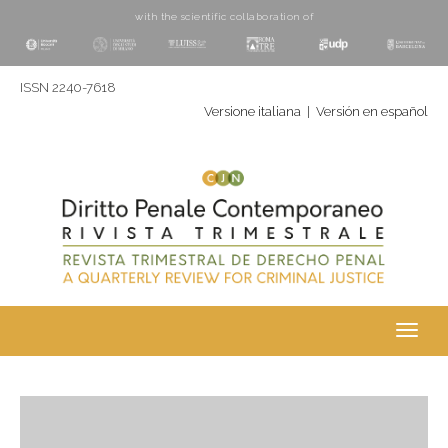
with the scientific collaboration of
ISSN 2240-7618
Versione italiana
|
Versión en español
Toggl
navig