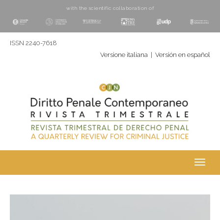
with the scientific collaboration of
ISSN 2240-7618
Versione italiana
|
Versión en español
Toggl
navig