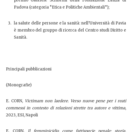
premio Gabriele Scimemi della Fondazione Lanza di
Padova (categoria “Etica e Politiche Ambientali”);
la salute delle persone e la sanità: nell’Università di Pavia
è membro del gruppo di ricerca del Centro studi Diritto e
Sanità.
Principali pubblicazioni
(Monografie)
E. CORN,
Victimam non laedere. Verso nuove pene per i reati
commessi in contesto di relazioni strette tra autore e vittima
,
2023, ESI, Napoli
E. CORN,
Il femminicidio come fattispecie penale: storia,