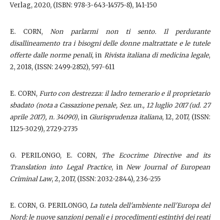
Verlag, 2020, (ISBN: 978-3-643-14575-8), 141-150
E. CORN,
Non parlarmi non ti sento. Il perdurante
disallineamento tra i bisogni delle donne maltrattate e le tutele
offerte dalle norme penali
, in
Rivista italiana di medicina legale
,
2, 2018, (ISSN: 2499-2852), 597-611
E. CORN,
Furto con destrezza: il ladro temerario e il proprietario
sbadato (nota a Cassazione penale, Sez. un., 12 luglio 2017 (ud. 27
aprile 2017), n. 34090)
, in
Giurisprudenza italiana
, 12, 2017, (ISSN:
1125-3029), 2729-2735
G. PERILONGO, E. CORN,
The Ecocrime Directive and its
Translation into Legal Practice
, in
New Journal of European
Criminal Law
, 2, 2017, (ISSN: 2032-2844), 236-255
E. CORN, G. PERILONGO,
La tutela dell'ambiente nell'Europa del
Nord: le nuove sanzioni penali e i procedimenti estintivi dei reati