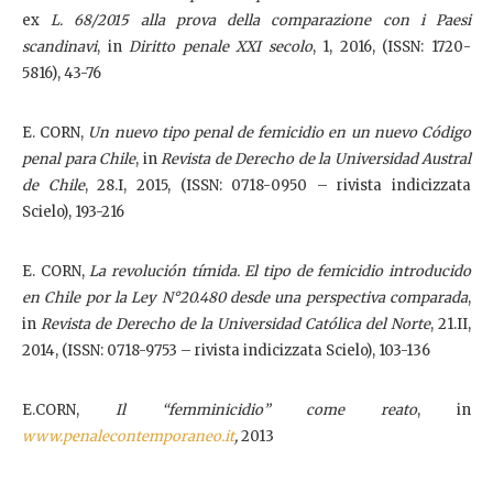
ex
L. 68/2015 alla prova della comparazione con i Paesi
scandinavi
, in
Diritto penale XXI secolo
, 1, 2016, (ISSN: 1720-
5816), 43-76
E. CORN,
Un nuevo tipo penal de femicidio en un nuevo Código
penal para Chile
, in
Revista de Derecho de la Universidad Austral
de Chile
, 28.I, 2015, (ISSN: 0718-0950 – rivista indicizzata
Scielo), 193-216
E. CORN,
La revolución tímida. El tipo de femicidio introducido
en Chile por la Ley N°20.480 desde una perspectiva comparada
,
in
Revista de Derecho de la Universidad Católica del Norte
, 21.II,
2014, (ISSN: 0718-9753 – rivista indicizzata Scielo), 103-136
E.CORN,
Il “femminicidio” come reato
, in
www.penalecontemporaneo.it
,
2013