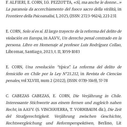
F. ALFIERI, E. CORN, I.G. PEZZOTTA,
«Sì, ma anche le donne...»
La paranoia da accerchiamento del fuoco sacro della virilità,
in
Frontiere della Psicoanalisi
, 1, 2025, (ISSN: 2723-9624), 221-231
E. CORN,
Solo sí es sí. El largo trayecto de la reforma del delito de
violación en Europa
, in AA.VV.,
Un derecho penal centrado en la
persona. Libro en Homenaje al profesor Luis Rodríguez Collao
,
Libromar, Santiago, 2023, t. II, 1059-1083
E. CORN,
Una revolución “típica”. La reforma del delito de
femicidio en Chile por la Ley N°21.212,
in
Revista de Ciencias
penales
, vol XLVIII, num 2 (2022), (ISSN: 0719-3149), 57-78
C. CABEZAS CABEZAS, E. CORN,
Die Verjährung in Chile.
Interessante Stichworte aus einem fernen und zugleich nahen
Recht
, in AA.VV. (S. VINCIGUERRA, T. VORMBAUM dir.),
Die Zeit
del Strafgerechtigkeit. Verjährung zwischen Geschichte,
Rechtsvergleichung und Reformperspektiven
, Berlino, Lit