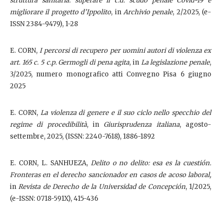
struttura sanitaria: superare il c.d. scudo penale Covid-19 e
migliorare il progetto d’Ippolito
, in
Archivio penale
, 2/2025, (e-
ISSN 2384-9479), 1-28
E. CORN,
I percorsi di recupero per uomini autori di violenza ex
art. 165 c. 5 c.p. Germogli di pena agita
, in
La legislazione penale
,
3/2025, numero monografico atti Convegno Pisa 6 giugno
2025
E. CORN,
La violenza di genere e il suo ciclo nello specchio del
regime di procedibilità
, in
Giurisprudenza italiana
, agosto-
settembre, 2025, (ISSN: 2240-7618), 1886-1892
E. CORN, L. SANHUEZA,
Delito o no delito: esa es la cuestión.
Fronteras en el derecho sancionador en casos de acoso laboral,
in
Revista de Derecho de la Universidad de Concepción
, 1/2025,
(e-ISSN: 0718-591X), 415-436