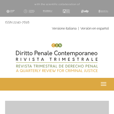
with the scientific collaboration of
ISSN 2240-7618
Versione italiana
|
Versión en español
Toggl
navig