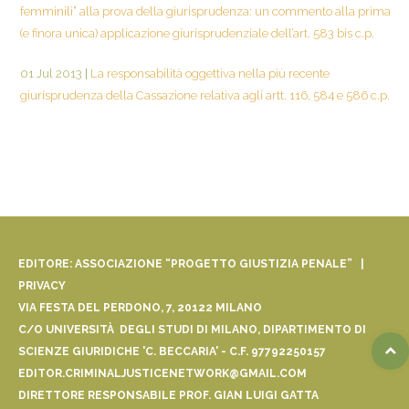
femminili” alla prova della giurisprudenza: un commento alla prima
(e finora unica) applicazione giurisprudenziale dell’art. 583 bis c.p.
01 Jul 2013
|
La responsabilità oggettiva nella più recente
giurisprudenza della Cassazione relativa agli artt. 116, 584 e 586 c.p.
EDITORE: ASSOCIAZIONE “PROGETTO GIUSTIZIA PENALE” |
PRIVACY
VIA FESTA DEL PERDONO, 7, 20122 MILANO
C/O UNIVERSITÀ DEGLI STUDI DI MILANO, DIPARTIMENTO DI
SCIENZE GIURIDICHE 'C. BECCARIA' - C.F. 97792250157
EDITOR.CRIMINALJUSTICENETWORK@GMAIL.COM
DIRETTORE RESPONSABILE PROF. GIAN LUIGI GATTA