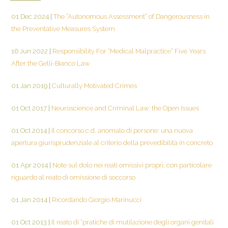
01 Dec 2024
|
The “Autonomous Assessment” of Dangerousness in
the Preventative Measures System
16 Jun 2022
|
Responsibility For “Medical Malpractice” Five Years
After the Gelli-Bianco Law
01 Jan 2019
|
Culturally Motivated Crimes
01 Oct 2017
|
Neuroscience and Criminal Law: the Open Issues
01 Oct 2014
|
Il concorso c.d. anomalo di persone: una nuova
apertura giurisprudenziale al criterio della prevedibilità in concreto
01 Apr 2014
|
Note sul dolo nei reati omissivi propri, con particolare
riguardo al reato di omissione di soccorso
01 Jan 2014
|
Ricordando Giorgio Marinucci
01 Oct 2013
|
Il reato di “pratiche di mutilazione degli organi genitali