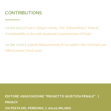
CONTRIBUTIONS
01 Oct 2023
|
Fault in Illegal Activity: The “Extraordinary” Role of
Foreseeability in the Individualized Ascertainment of Fault
01 Dec 2020
|
Judicial Measurement of Corruption: the Criminal Law
Effectiveness Third Level
EDITORE: ASSOCIAZIONE “PROGETTO GIUSTIZIA PENALE” |
PRIVACY
VIA FESTA DEL PERDONO, 7, 20122 MILANO