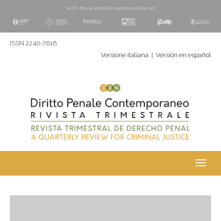
with the scientific collaboration of
ISSN 2240-7618
Versione italiana
|
Versión en español
Toggl
navig