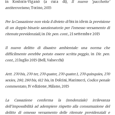
in Kostoris-Viganò (a cura di),
Il nuovo 'pacchetto'
antiterrorismo
, Torino, 2015
Per la Cassazione non viola il divieto di
bis in idem
la previsione
di un doppio binario sanzionatorio per l'omesso versamento di
ritenute previdenziali
, in
Dir. pen. cont
., 21 settembre 2015
Il nuovo delitto di disastro ambientale: una norma che
difficilmente avrebbe potuto essere scritta peggio
, in
Dir. pen.
cont
., 21 luglio 2015 (Bell, Valsecchi)
Artt. 270 bis, 270 ter, 270 quater, 270 quater.1, 270 quinquies, 270
sexies, 280, 280 bis, 612 bis
, in Dolcini, Marinucci,
Codice penale
commentato
, IV edizione, Milano, 2015
La Cassazione conferma la (tendenziale) irrilevanza
dell'impossibilità ad adempiere rispetto alla consumazione del
delitto di omesso versamento delle ritenute previdenziali e