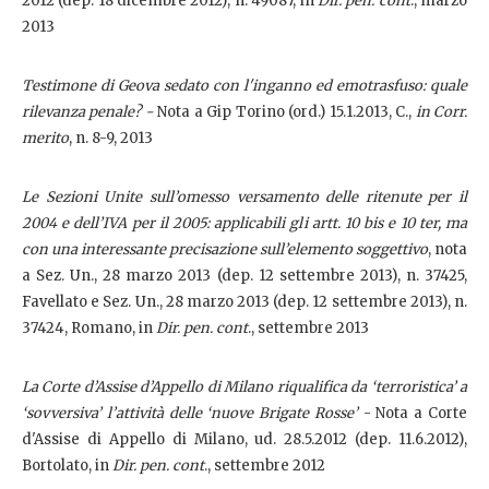
2012 (dep. 18 dicembre 2012), n. 49087, in
Dir. pen. cont
., marzo
2013
Testimone di Geova sedato con l'inganno ed emotrasfuso: quale
rilevanza penale? -
Nota a Gip Torino (ord.) 15.1.2013, C.,
in Corr.
merito
, n. 8-9, 2013
Le Sezioni Unite sull’omesso versamento delle ritenute per il
2004 e dell’IVA per il 2005: applicabili gli artt. 10 bis e 10 ter, ma
con una interessante precisazione sull’elemento soggettivo
, nota
a Sez. Un., 28 marzo 2013 (dep. 12 settembre 2013), n. 37425,
Favellato e Sez. Un., 28 marzo 2013 (dep. 12 settembre 2013), n.
37424, Romano, in
Dir. pen. cont
., settembre 2013
La Corte d’Assise d’Appello di Milano riqualifica da ‘terroristica’ a
‘sovversiva’ l’attività delle ‘nuove Brigate Rosse’
- Nota a Corte
d'Assise di Appello di Milano, ud. 28.5.2012 (dep. 11.6.2012),
Bortolato, in
Dir. pen. cont
., settembre 2012