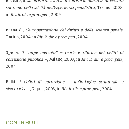
Risicato,
«Dal diritto di vivere» al «diritto di morire». Riflessioni
sul ruolo della laicità nell’esperienza penalistica
, Torino, 2008,
in
Riv. it. dir. e proc. pen.
, 2009
Bernardi,
L’europeizzazione del diritto e della scienza penale
,
Torino, 2004, in
Riv. it. dir. e proc. pen.
, 2004
Spena,
I
l “turpe mercato” – teoria e riforma dei delitti di
corruzione pubblica –
, Milano, 2003, in
Riv. it. dir. e proc. pen.
,
2004
Balbi,
I delitti di corruzione – un’indagine strutturale e
sistematica –
, Napoli, 2003, in
Riv. it. dir. e proc. pen.
, 2004
CONTRIBUTI