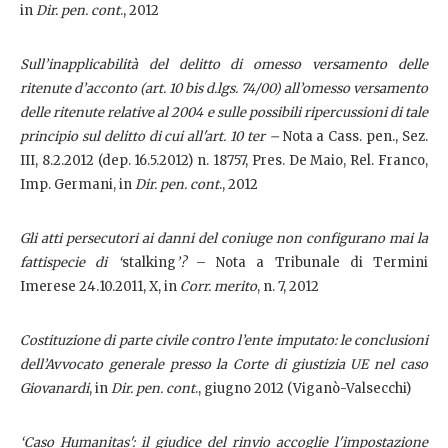
in
Dir. pen. cont
., 2012
Sull’inapplicabilità del delitto di omesso versamento delle
ritenute d’acconto (art. 10 bis d.lgs. 74/00) all’omesso versamento
delle ritenute relative al 2004 e sulle possibili ripercussioni di tale
principio sul delitto di cui all'art. 10 ter –
Nota a Cass. pen., Sez.
III, 8.2.2012 (dep. 16.5.2012) n. 18757, Pres. De Maio, Rel. Franco,
Imp. Germani, in
Dir. pen. cont
., 2012
Gli atti persecutori ai danni del coniuge non configurano mai la
fattispecie di ‘
stalking
’?
– Nota a Tribunale di Termini
Imerese 24.10.2011, X, in
Corr. merito
, n. 7, 2012
Costituzione di parte civile contro l’ente imputato: le conclusioni
dell’Avvocato generale presso la Corte di giustizia UE nel caso
Giovanardi
, in
Dir. pen. cont
., giugno 2012 (Viganò-Valsecchi)
‘Caso Humanitas': il giudice del rinvio accoglie l'impostazione