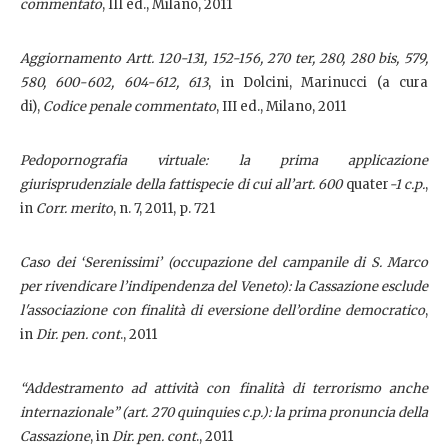
commentato
, III ed., Milano, 2011
Aggiornamento Artt. 120-131, 152-156
, 270 ter, 280, 280 bis, 579,
580, 600-602, 604-612, 613
, in Dolcini, Marinucci (a cura
di),
Codice penale commentato
, III ed., Milano, 2011
Pedopornografia virtuale: la prima applicazione
giurisprudenziale della fattispecie di cui all’art. 600
quater
-1 c.p.
,
in
Corr. merito
, n. 7, 2011, p. 721
Caso dei ‘Serenissimi’ (occupazione del campanile di S. Marco
per rivendicare l’indipendenza del Veneto): la Cassazione esclude
l'associazione con finalità di eversione dell’ordine democratico
,
in
Dir. pen. cont
., 2011
“Addestramento ad attività con finalità di terrorismo anche
internazionale” (art. 270 quinquies c.p.): la prima pronuncia della
Cassazione
, in
Dir. pen. cont
., 2011