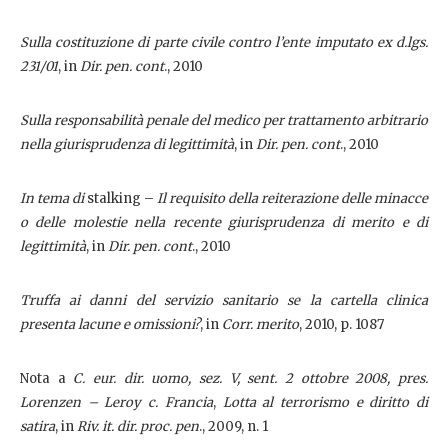
Sulla costituzione di parte civile contro l’ente imputato ex d.lgs.
231/01
, in
Dir. pen. cont
., 2010
Sulla responsabilità penale del medico per trattamento arbitrario
nella giurisprudenza di legittimità
, in
Dir. pen. cont
., 2010
In tema di
stalking –
Il requisito della reiterazione delle minacce
o delle molestie nella recente giurisprudenza di merito e di
legittimità
, in
Dir. pen. cont
., 2010
Truffa ai danni del servizio sanitario se la cartella clinica
presenta lacune e omissioni?
, in
Corr. merito
, 2010, p. 1087
Nota a
C. eur. dir. uomo, sez. V, sent. 2 ottobre 2008, pres.
Lorenzen – Leroy c. Francia
,
Lotta al terrorismo e diritto di
satira
, in
Riv. it. dir. proc. pen
., 2009, n. 1