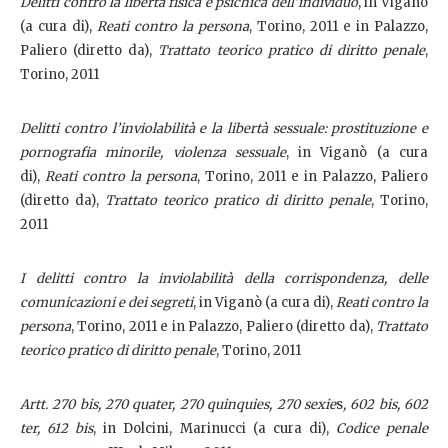
Delitti contro la libertà fisica e psichica dell’individuo
, in Viganò
(a cura di),
Reati contro la persona
, Torino, 2011 e in Palazzo,
Paliero (diretto da),
Trattato teorico pratico di diritto penale
,
Torino, 2011
Delitti contro l’inviolabilità e la libertà sessuale: prostituzione e
pornografia minorile, violenza sessuale
, in Viganò (a cura
di),
Reati contro la persona
, Torino, 2011 e in Palazzo, Paliero
(diretto da),
Trattato teorico pratico di diritto penale
, Torino,
2011
I delitti contro la inviolabilità della corrispondenza, delle
comunicazioni e dei segreti
, in Viganò (a cura di),
Reati contro la
persona
, Torino, 2011 e in Palazzo, Paliero (diretto da),
Trattato
teorico pratico di diritto penale
, Torino, 2011
Artt. 270 bis, 270 quater, 270 quinquies, 270 sexie
s
, 602 bis, 602
ter, 612 bis
, in Dolcini, Marinucci (a cura di),
Codice penale