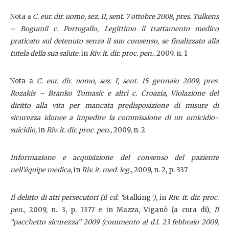
Nota a
C. eur. dir. uomo, sez. II, sent. 7 ottobre 2008, pres. Tulkens
– Bogumil c. Portogallo
,
Legittimo il trattamento medico
praticato sul detenuto senza il suo consenso, se finalizzato alla
tutela della sua salute
, in
Riv. it. dir. proc. pen
., 2009, n. 1
Nota a
C. eur. dir. uomo, sez. I, sent. 15 gennaio 2009, pres.
Rozakis – Branko Tomasic e altri c. Croazia, Violazione del
diritto alla vita per mancata predisposizione di misure di
sicurezza idonee a impedire la commissione di un omicidio-
suicidio,
in
Riv. it. dir. proc. pen
., 2009, n. 2
Informazione e acquisizione del consenso del paziente
nell’équipe medica
, in
Riv. it. med. leg.
, 2009, n. 2, p. 337
Il delitto di atti persecutori (il cd. ‘
Stalking
’)
, in
Riv. it. dir. proc.
pen
., 2009, n. 3, p. 1377 e in Mazza, Viganò (a cura di),
Il
“pacchetto sicurezza” 2009 (commento al d.l. 23 febbraio 2009,