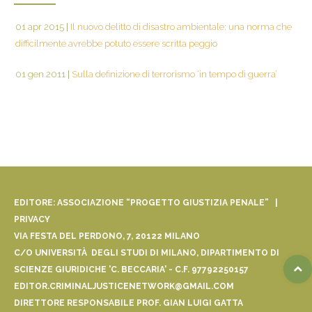
01 apr 2015
|
Il nuovo delitto di disastro ambientale: una norma che
difficilmente avrebbe potuto essere scritta peggio
01 gen 2011
|
Sulla definizione di terrorismo ‘in tempo di guerra’
EDITORE: ASSOCIAZIONE “PROGETTO GIUSTIZIA PENALE” |
PRIVACY
VIA FESTA DEL PERDONO, 7, 20122 MILANO
C/O UNIVERSITÀ DEGLI STUDI DI MILANO, DIPARTIMENTO DI
SCIENZE GIURIDICHE 'C. BECCARIA' - C.F. 97792250157
EDITOR.CRIMINALJUSTICENETWORK@GMAIL.COM
DIRETTORE RESPONSABILE PROF. GIAN LUIGI GATTA