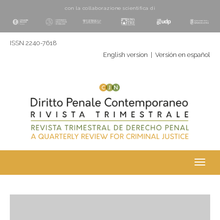
con la collaborazione scientifica di
ISSN 2240-7618
English version
|
Versión en español
Toggl
navig