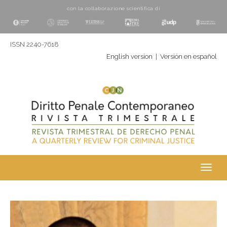
con la collaborazione scientifica di
ISSN 2240-7618
English version
|
Versión en español
Toggl
navig