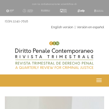
con la collaborazione scientifica di
ISSN 2240-7618
English version
|
Versión en español
Toggl
navig