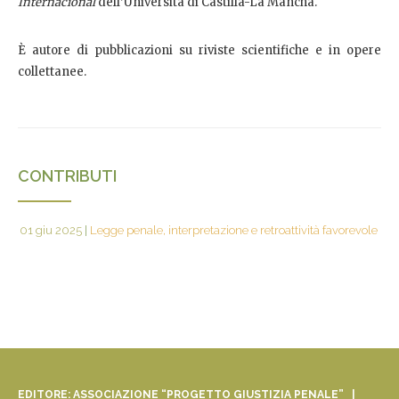
Internacional
dell’Università di Castilla-La Mancha.
È autore di pubblicazioni su riviste scientifiche e in opere
collettanee.
CONTRIBUTI
01 giu 2025
|
Legge penale, interpretazione e retroattività favorevole
EDITORE: ASSOCIAZIONE “PROGETTO GIUSTIZIA PENALE” |