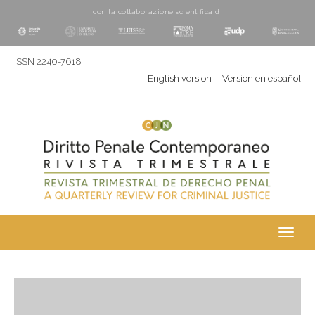
con la collaborazione scientifica di
ISSN 2240-7618
English version
|
Versión en español
Toggl
navig