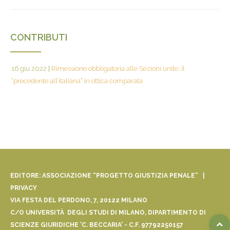
CONTRIBUTI
16 giu 2022
|
Rimessione obbligatoria alle Sezioni unite: il
“precedente all’italiana” in ottica comparata
EDITORE: ASSOCIAZIONE “PROGETTO GIUSTIZIA PENALE” |
PRIVACY
VIA FESTA DEL PERDONO, 7, 20122 MILANO
C/O UNIVERSITÀ DEGLI STUDI DI MILANO, DIPARTIMENTO DI
SCIENZE GIURIDICHE 'C. BECCARIA' - C.F. 97792250157