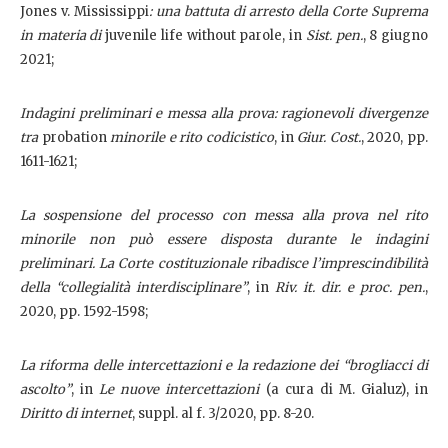
Jones v. Mississippi
: una battuta di arresto della Corte Suprema
in materia di
juvenile life without parole, in
Sist. pen.
, 8 giugno
2021;
Indagini preliminari e messa alla prova: ragionevoli divergenze
tra
probation
minorile e rito codicistico
, in
Giur. Cost.
, 2020, pp.
1611-1621;
La sospensione del processo con messa alla prova nel rito
minorile non può essere disposta durante le indagini
preliminari. La Corte costituzionale ribadisce l’imprescindibilità
della “collegialità interdisciplinare”
, in
Riv. it. dir. e proc. pen.
,
2020, pp. 1592-1598;
La riforma delle intercettazioni e la redazione dei “brogliacci di
ascolto”
, in
Le nuove intercettazioni
(a cura di M. Gialuz), in
Diritto di internet
, suppl. al f. 3/2020, pp. 8-20.