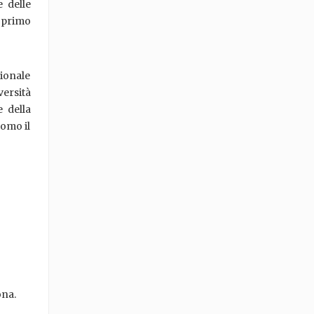
e delle
l primo
ionale
versità
e della
uomo il
ona.