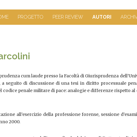
OME
PROGETTO
PEER REVIEW
AUTORI
ARCHI
rcolini
prudenza cum laude presso la Facoltà di Giurisprudenza dell’Uni
, a seguito di discussione di una tesi in diritto processuale pen
del codice penale militare di pace: analogie e differenze rispetto al
tazione all’esercizio della professione forense, sessione d’esam
anno 2000.