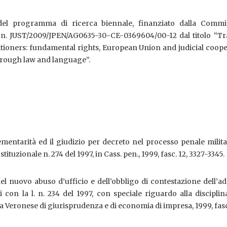
el programma di ricerca biennale, finanziato dalla Commi
 n. JUST/2009/JPEN/AG0635-30-CE-0369604/00-12 dal titolo “Tr
titioners: fundamental rights, European Union and judicial coop
hrough law and language”.
ementarità ed il giudizio per decreto nel processo penale milita
tituzionale n. 274 del 1997, in Cass. pen., 1999, fasc. 12, 3327-3345.
del nuovo abuso d’ufficio e dell’obbligo di contestazione dell’a
i con la l. n. 234 del 1997, con speciale riguardo alla disciplin
ta Veronese di giurisprudenza e di economia di impresa, 1999, fasc