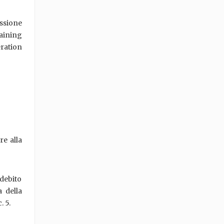
ssione
aining
eration
re alla
ddebito
a della
. 5.