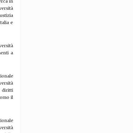
erca in
ersità
ustizia
talia e
versità
enti a
ionale
ersità
diritti
uomo il
ionale
versità