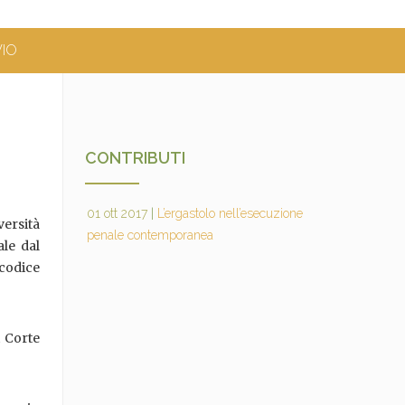
VIO
CONTRIBUTI
01 ott 2017
|
L’ergastolo nell’esecuzione
versità
penale contemporanea
ale dal
 codice
i Corte