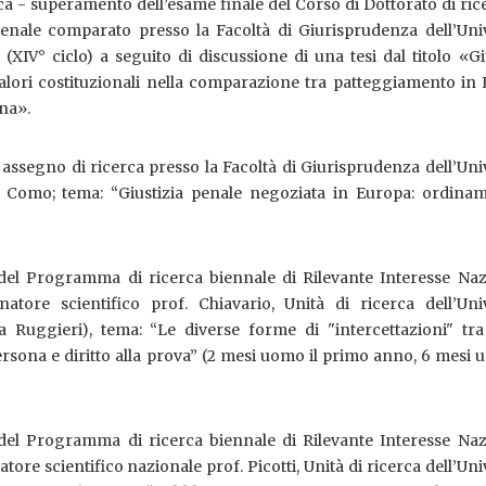
ca - superamento dell’esame finale del Corso di Dottorato di ric
penale comparato presso la Facoltà di Giurisprudenza dell’Univ
 (XIV° ciclo) a seguito di discussione di una tesi dal titolo «Gi
lori costituzionali nella comparazione tra patteggiamento in I
na».
 assegno di ricerca presso la Facoltà di Giurisprudenza dell’Uni
di Como; tema: “Giustizia penale negoziata in Europa: ordinam
l Programma di ricerca biennale di Rilevante Interesse Naz
atore scientifico prof. Chiavario, Unità di ricerca dell’Univ
sa Ruggieri), tema: “Le diverse forme di "intercettazioni" tra 
rsona e diritto alla prova” (2 mesi uomo il primo anno, 6 mesi 
l Programma di ricerca biennale di Rilevante Interesse Naz
ore scientifico nazionale prof. Picotti, Unità di ricerca dell’Uni