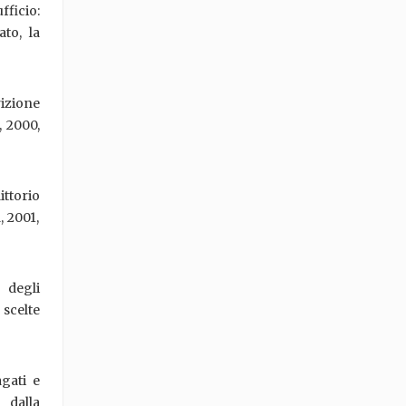
fficio:
to, la
rizione
, 2000,
ittorio
, 2001,
 degli
 scelte
gati e
 dalla