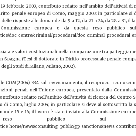
9 febbraio 2003, contributo redatto nell’ambito dell’attività di 
iritto penale europeo di Como, maggio 2003; in particolare si 
 delle risposte alle domande da 9 a 12; da 21 a 24; da 28 a 31; il l
a Commissione europea e da questa reso pubblico sul
ustice/doc_centre/criminal/procedural/doc_criminal_procedural_e
ziata e valori costituzionali nella comparazione tra patteggiam
in Spagna (Tesi di dottorato in Diritto processuale penale comp
 degli Studi di Milano, Milano, 2002).
rde COM(2004) 334 sul ravvicinamento, il reciproco riconoscim
anzioni penali nell’Unione europea, presentato dalla Commissi
ontributo redatto nell’ambito dell’attività di ricerca del Centro S
 di Como, luglio 2004; in particolare si deve al sottoscritto la 
omande 15 e 16; il lavoro è stato inviato alla Commissione europ
reso pubblico sul si
justice_home/news/consulting_public/gp_sanctions/news_contribu