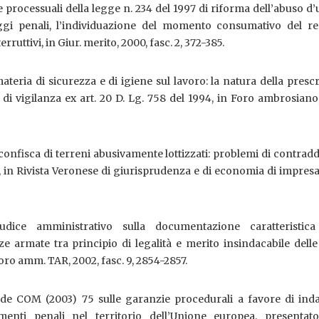
 processuali della legge n. 234 del 1997 di riforma dell’abuso d’u
ggi penali, l’individuazione del momento consumativo del rea
terruttivi, in Giur. merito, 2000, fasc. 2, 372-385.
teria di sicurezza e di igiene sul lavoro: la natura della presc
 di vigilanza ex art. 20 D. Lg. 758 del 1994, in Foro ambrosiano
confisca di terreni abusivamente lottizzati: problemi di contradd
, in Rivista Veronese di giurisprudenza e di economia di impresa
udice amministrativo sulla documentazione caratteristica
ze armate tra principio di legalità e merito insindacabile delle
 Foro amm. TAR, 2002, fasc. 9, 2854-2857.
rde COM (2003) 75 sulle garanzie procedurali a favore di inda
menti penali nel territorio dell’Unione europea, presentato