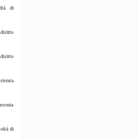
ltà di
diritto
diritto
rivista
onomia
oltà di