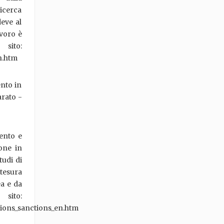
ricerca
deve al
avoro è
 sito:
n.htm
ento in
arato -
ento e
one in
tudi di
stesura
ea e da
to:
tions_sanctions_en.htm