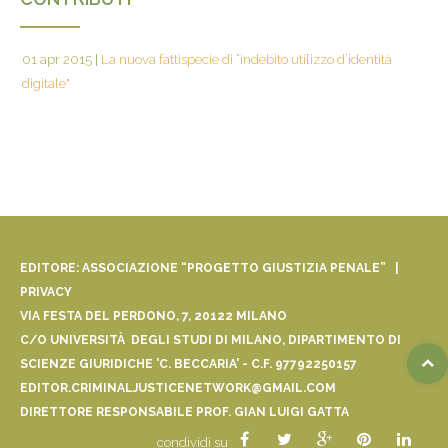
01 apr 2015
|
La nuova fattispecie di “indebito utilizzo d’identità
digitale"
EDITORE: ASSOCIAZIONE “PROGETTO GIUSTIZIA PENALE” |
PRIVACY
VIA FESTA DEL PERDONO, 7, 20122 MILANO
C/O UNIVERSITÀ DEGLI STUDI DI MILANO, DIPARTIMENTO DI
SCIENZE GIURIDICHE 'C. BECCARIA' - C.F. 97792250157
EDITOR.CRIMINALJUSTICENETWORK@GMAIL.COM
DIRETTORE RESPONSABILE PROF. GIAN LUIGI GATTA
condividi su