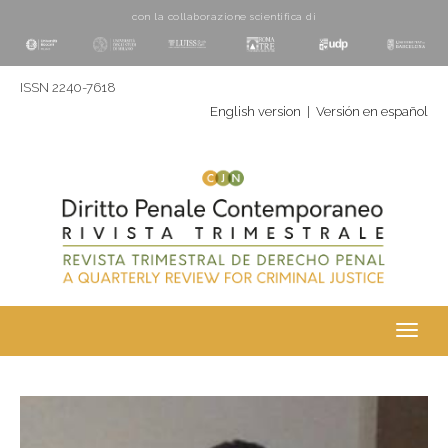
con la collaborazione scientifica di
ISSN 2240-7618
English version
|
Versión en español
Toggl
navig