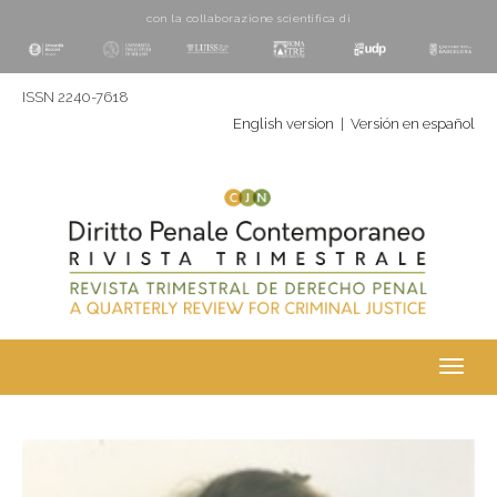
con la collaborazione scientifica di
ISSN 2240-7618
English version
|
Versión en español
Toggl
navig