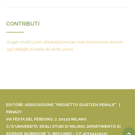
CONTRIBUTI
01 gen 2016
|
Limiti all’estradizione per reati di terrorismo davanti
agli obblighi di tutela dei diritti umani
EDITORE: ASSOCIAZIONE “PROGETTO GIUSTIZIA PENALE” |
PRIVACY
VIA FESTA DEL PERDONO, 7, 20122 MILANO
C/O UNIVERSITÀ DEGLI STUDI DI MILANO, DIPARTIMENTO DI
SCIENZE GIURIDICHE 'C. BECCARIA' - C.F. 97792250157