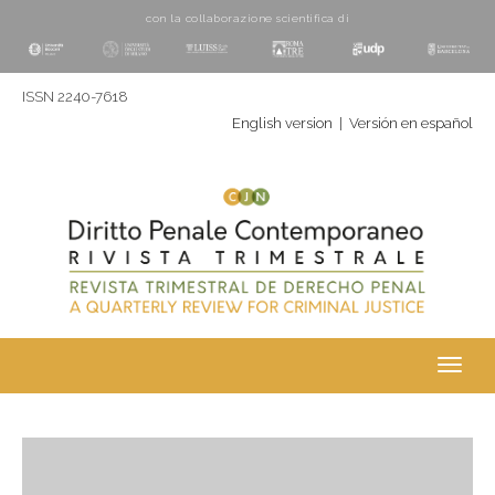
con la collaborazione scientifica di
ISSN 2240-7618
English version
|
Versión en español
Toggl
navig