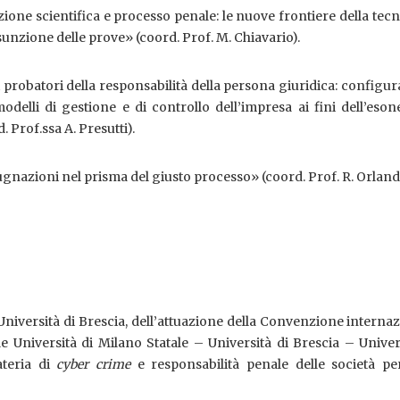
ione scientifica e processo penale: le nuove frontiere della tec
ssunzione delle prove» (coord. Prof. M. Chiavario).
i probatori della responsabilità della persona giuridica: configu
odelli di gestione e di controllo dell’impresa ai fini dell’eso
 Prof.ssa A. Presutti).
gnazioni nel prisma del giusto processo» (coord. Prof. R. Orlandi
’Università di Brescia, dell’attuazione della Convenzione interna
 le Università di Milano Statale – Università di Brescia – Univer
ateria di
cyber crime
e responsabilità penale delle società per