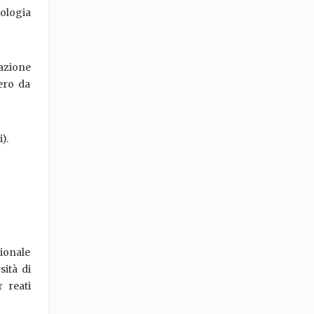
nologia
razione
nero da
).
zionale
sità di
 reati