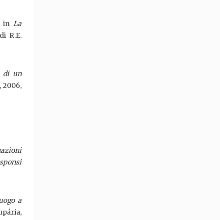
, in
La
di R.E.
a di un
, 2006,
azioni
esponsi
luogo a
upária,