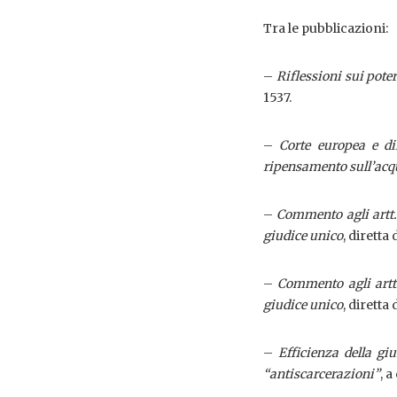
Tra le pubblicazioni:
–
Riflessioni sui pote
1537.
–
Corte europea e di
ripensamento sull’acqu
–
Commento agli artt. 1
giudice unico
, diretta
–
Commento agli artt.
giudice unico
, diretta
–
Efficienza della gi
“antiscarcerazioni”
, a