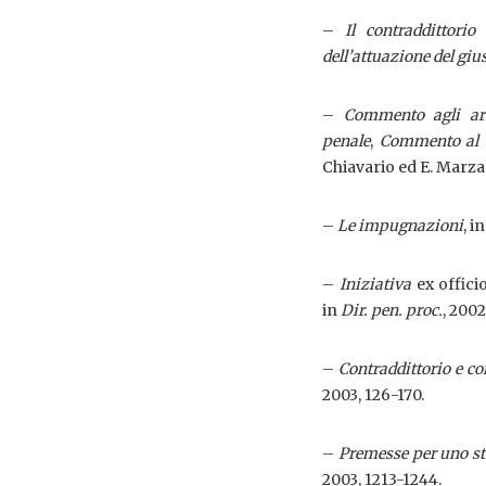
–
Il contraddittori
dell’attuazione del giu
–
Commento agli artt
penale
,
Commento al d
Chiavario ed E. Marzad
–
Le impugnazioni
, i
–
Iniziativa
ex offici
in
Dir. pen. proc.
, 2002
–
Contraddittorio e co
2003, 126-170.
–
Premesse per uno stu
2003, 1213-1244.