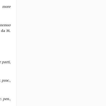
le more
ocesso
o da M.
 parti
,
. proc.
,
oc. pen.
,