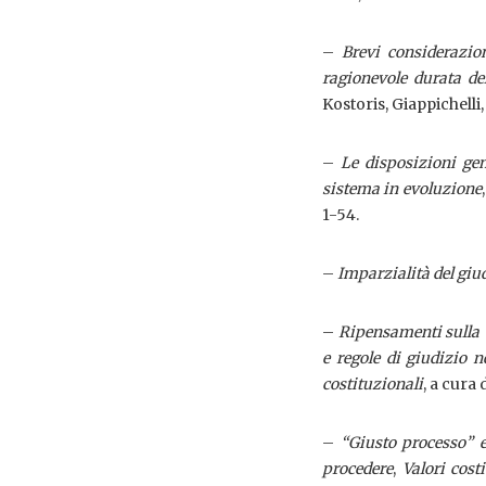
–
Brevi considerazion
ragionevole durata de
Kostoris, Giappichelli,
–
Le disposizioni gen
sistema in evoluzione
1-54.
–
Imparzialità del giu
–
Ripensamenti sulla “
e regole di giudizio 
costituzionali
, a cura 
–
“Giusto processo” e
procedere
,
Valori cost