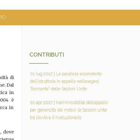
VIO
CONTRIBUTI
01 lug 2017
|
La parabola ascendente
oltà di
dell’istruttoria in appello nell’esegesi
ne. Dal
“formante” delle Sezioni Unite
tica in
2004 è
01 apr 2017
|
Inammissibilità dell’appello
rca in
per genericità dei motivi: le Sezioni unite
tra l’ovvio e il rivoluzionario
a, dove
Scienze