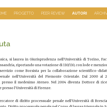
OME
PROGETTO
PEER REVIEW
AUTORI
ARCHI
uta
sica, si laurea in Giurisprudenza nell’Università di Torino, Fac
ssandria, riportando una votazione di 110/110, con lode e menzio
servizio come Borsista per la collaborazione scientifico-didat
 penale nell’Università del Piemonte Orientale. Dal 2000 al 
a presso il medesimo Ateneo. Nel 2004 diventa Dottore di rice
e presso l’Università di Firenze.
rcatore di diritto processuale penale nell’Università di Bresci
nto, Diritto processuale penale nel Corso di laurea triennale in 