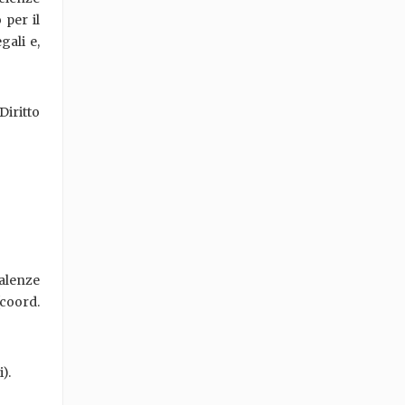
 per il
gali e,
iritto
valenze
(coord.
).