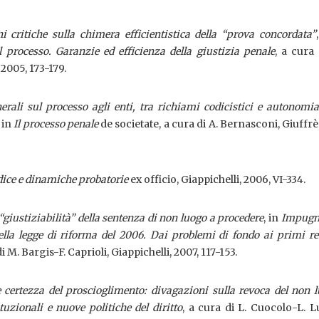
i critiche sulla chimera efficientistica della “prova concordata”
l processo. Garanzie ed efficienza della giustizia penale
, a cura 
 2005, 173-179.
erali sul processo agli enti, tra richiami codicistici e autonomi
, in
Il processo penale
de societate, a cura di A. Bernasconi, Giuffrè
dice e dinamiche probatorie
ex officio, Giappichelli, 2006, VI-334.
giustiziabilità” della sentenza di non luogo a procedere
, in
Impugn
nella legge di riforma del 2006. Dai problemi di fondo ai primi r
di M. Bargis-F. Caprioli, Giappichelli, 2007, 117-153.
 certezza del proscioglimento: divagazioni sulla revoca del non 
ituzionali e nuove politiche del diritto
, a cura di L. Cuocolo-L. L