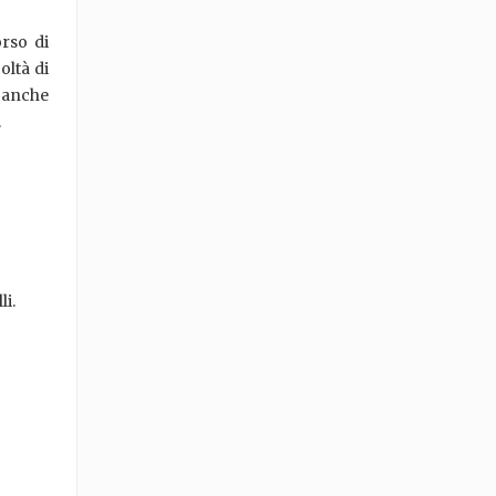
orso di
oltà di
 anche
.
li.