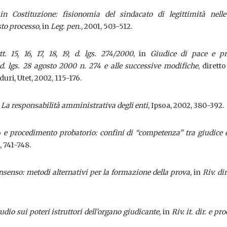
o in Costituzione: fisionomia del sindacato di legittimità nel
sto processo
, in
Leg. pen.
, 2001, 503-512.
. 15, 16, 17, 18, 19, d. lgs. 274/2000
, in
Giudice di pace e pr
. lgs. 28 agosto 2000 n. 274 e alle successive modifiche
, dirett
uri, Utet, 2002, 115-176.
n
La responsabilità amministrativa degli enti
, Ipsoa, 2002, 380-392.
o
e procedimento probatorio: confini di “competenza” tra giudice e
, 741-748.
nsenso: metodi alternativi per la formazione della prova
, in
Riv. dir
dio sui poteri istruttori dell’organo giudicante
, in
Riv. it. dir. e pr