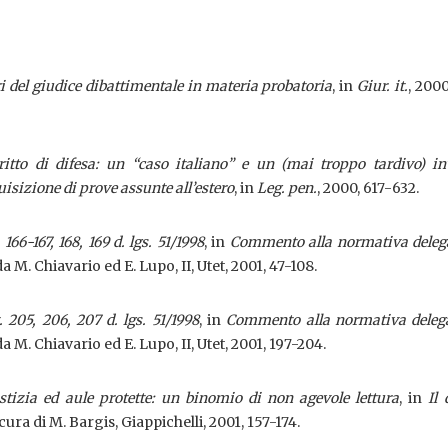
ri del giudice dibattimentale in materia probatoria
, in
Giur. it.
, 2000
ritto di difesa: un “caso italiano” e un (mai troppo tardivo) in
isizione di prove assunte all’estero
, in
Leg. pen.
, 2000, 617-632.
66-167, 168, 169 d. lgs. 51/1998
, in
Commento alla normativa delega
 da M. Chiavario ed E. Lupo, II, Utet, 2001, 47-108.
 205, 206, 207 d. lgs. 51/1998
, in
Commento alla normativa delega
 da M. Chiavario ed E. Lupo, II, Utet, 2001, 197-204.
ustizia ed aule protette: un binomio di non agevole lettura
, in
Il 
 cura di M. Bargis, Giappichelli, 2001, 157-174.