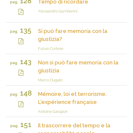
128
Tempo di ricordare
pag.
Alessandro Gamberini
135
Si può fare memoria con la
pag.
giustizia?
Fulvio Cortese
143
Non si può fare memoria con la
pag.
giustizia
Marco Dugato
148
Mémoire, loi et terrorisme.
pag.
L’expérience française
Antoine Garapon
151
Il trascorrere del tempo e la
pag.